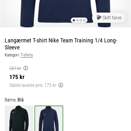
fodboldstøvler
–
kontrol
Skift farve
og
touch
|
Langærmet T-shirt Nike Team Training 1/4 Long-
11teamsports
Sleeve
Kategori:
T-shirts
1. 7. 2025
•
261 kr
1 min. Læsning
175 kr
Play
Sidste laveste pris:
175 kr
for
More
Børne,
Blå
Victories
Gør
dig
klar