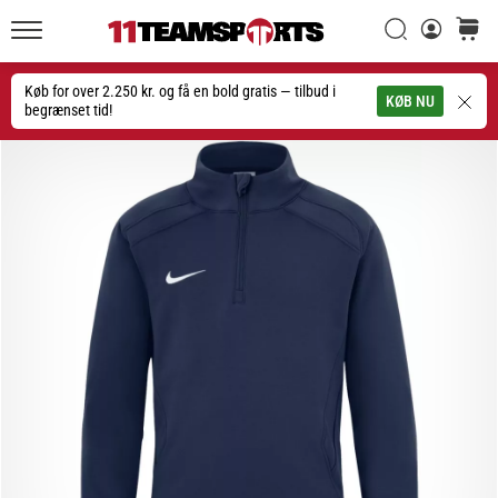
Søg
kurv
11teamsports.dk
20. 1. 2026
•
Køb for over 2.250 kr. og få en bold gratis — tilbud i
Søg
KØB NU
4 min. Læsning
begrænset tid!
Nike
Tiempo
Maestro
fodboldstøvler
–
Skabt
til
touch.
Bygget
til
angreb
Nike
Tiempo
Maestro