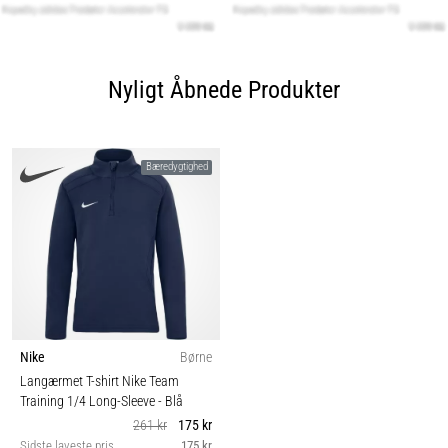
Nyligt Åbnede Produkter
Bæredygtighed
Nike
Børne
Langærmet T-shirt Nike Team
Training 1/4 Long-Sleeve
- Blå
261 kr
175 kr
Sidste laveste pris
175 kr