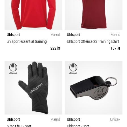
Vis
alle
artikler
Uhlsport
Mænd
Uhlsport
Mænd
uhlsport essential training
Uhlsport Offense 23 Trainingsshirt
222 kr
187 kr
Uhlsport
Mænd
Uhlsport
Unisex
nitec r f01
- Sort
Uhlsport
- Sort