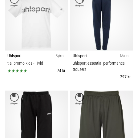
Uhlsport
Børne
Uhlsport
Mænd
tial promo kids
- Hvid
uhlsport essential performance
trousers
74 kr
297 kr