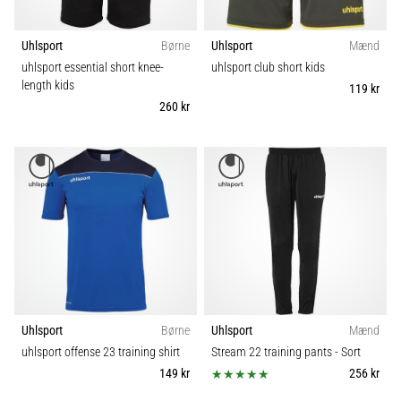
Uhlsport
Børne
Uhlsport
Mænd
uhlsport essential short knee-
uhlsport club short kids
length kids
119 kr
260 kr
Uhlsport
Børne
Uhlsport
Mænd
uhlsport offense 23 training shirt
Stream 22 training pants
- Sort
149 kr
256 kr