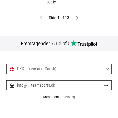
335 kr
Tidligere
Næste
Side 1 af 13
Fremragende
4.6 ud af 5
DKK - Danmark (Dansk)
info@11teamsports.dk
Anmod om udbetaling