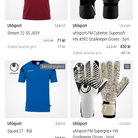
Teamsales
fodboldstøvler
–
kontrol
Boldtype
og
Uhlsport
Mænd
Uhlsport
Unisex
touch
Stream 22 SS JRSY
uhlsport FM Cybertec Supersoft
Kollektion
|
HN #392 Goalkeeper Gloves
- Sort
141 kr
71 kr
11teamsports
523 kr
450 kr
Sidste laveste pris
71 kr
Sidste laveste pris
441 kr
Fit
1. 7. 2025
Bæredygtighed
Ny
•
Funktion
1 min. Læsning
Play
Handske pasform
for
More
Victories
Position
Gør
Uhlsport
Børne
Uhlsport
Unisex
dig
Sæson
Squad 27
- Blå
uhlsport FM Supergrip+ HN
klar
Goalkeeper Gloves
- Hvid