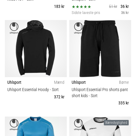
183 kr
51 kr
36 kr
Sidste laveste pris
36 kr
Uhlsport
Mænd
Uhlsport
Børne
Uhlsport Essential Hoody
- Sort
Uhlsport Essential Pro shorts pant
short kids
- Sort
372 kr
335 kr
Bæredygtighed