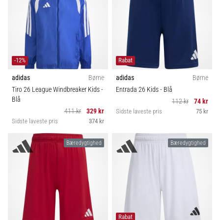
-12%
Rabat
adidas
Børne
adidas
Børne
Tiro 26 League Windbreaker Kids
-
Entrada 26 Kids
- Blå
Blå
112 kr
74 kr
411 kr
329 kr
Sidste laveste pris
75 kr
Sidste laveste pris
374 kr
Bæredygtighed
Bæredygtighed
Rabat