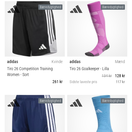
Bæredygtighed
Bæredygtighed
Vis
alle
artikler
adidas
Kvinde
adidas
Mænd
Tiro 26 Competition Training
Tiro 26 Goalkeeper
- Lilla
Women
- Sort
134 kr
128 kr
261 kr
Sidste laveste pris
117 kr
Bæredygtighed
Bæredygtighed