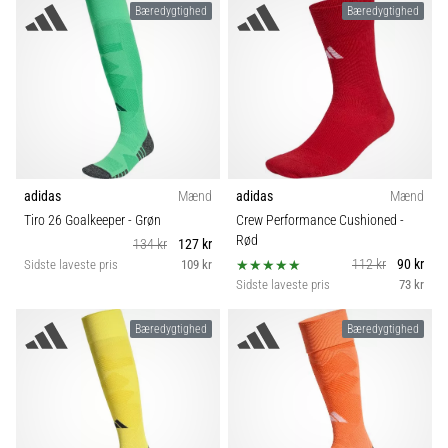
Bæredygtighed
Bæredygtighed
adidas
Mænd
adidas
Mænd
Tiro 26 Goalkeeper
- Grøn
Crew Performance Cushioned
-
Rød
134 kr
127 kr
112 kr
90 kr
Sidste laveste pris
109 kr
Sidste laveste pris
73 kr
Bæredygtighed
Bæredygtighed