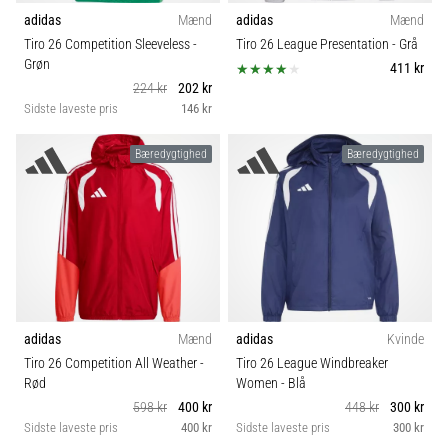
til
Handske pasform
adidas
Mænd
adidas
Mænd
kvindernes
Tiro 26 Competition Sleeveless
-
Tiro 26 League Presentation
- Grå
EM
Grøn
2025
411 kr
Model
224 kr
202 kr
med
Sidste laveste pris
146 kr
officielle
trøjer
Position
Bæredygtighed
Bæredygtighed
og
støvler
Sæson
fra
Nike,
adidas
Sport
og
PUMA.
Vær
Bæredygtige
en
adidas
Mænd
adidas
Kvinde
del
Tiro 26 Competition All Weather
-
Tiro 26 League Windbreaker
Teknologi
af
Rød
Women
- Blå
hver
598 kr
400 kr
448 kr
300 kr
kamp,
Vægt (g)
Sidste laveste pris
400 kr
Sidste laveste pris
300 kr
…