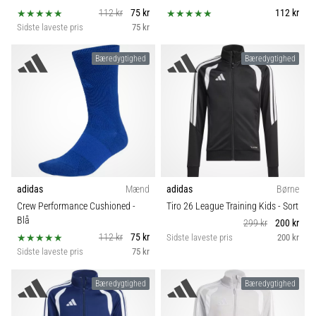
112 kr
75 kr
112 kr
Sidste laveste pris
75 kr
Bæredygtighed
Bæredygtighed
adidas
Mænd
adidas
Børne
Crew Performance Cushioned
-
Tiro 26 League Training Kids
- Sort
Blå
299 kr
200 kr
112 kr
75 kr
Sidste laveste pris
200 kr
Sidste laveste pris
75 kr
Bæredygtighed
Bæredygtighed