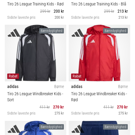
Tiro 26 League Training Kids
- Rød
Tiro 26 League Training Kids
- Blå
299 kr
200 kr
299 kr
213 kr
Sidste laveste pris
200 kr
Sidste laveste pris
213 kr
Bæredygtighed
Bæredygtighed
Rabat
Rabat
adidas
Børne
adidas
Børne
Tiro 26 League Windbreaker Kids
-
Tiro 26 League Windbreaker Kids
-
Sort
Rød
411 kr
270 kr
411 kr
270 kr
Sidste laveste pris
275 kr
Sidste laveste pris
275 kr
Bæredygtighed
Bæredygtighed