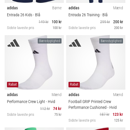
adidas
Børne
adidas
Mænd
Entrada 26 Kids
- Blå
Entrada 26 Training
- Blå
149 kr
100 kr
299 kr
200 kr
Sidste laveste pris
100 kr
Sidste laveste pris
200 kr
Bæredygtighed
Bæredygtighed
Rabat
Rabat
adidas
Mænd
adidas
Mænd
Performance Crew Light
- Hvid
Football GRIP Printed Crew
Performance Cushioned
- Hvid
112 kr
74 kr
187 kr
123 kr
Sidste laveste pris
75 kr
Sidste laveste pris
125 kr