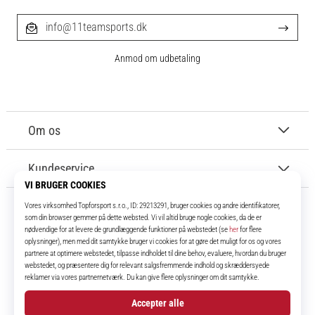
info@11teamsports.dk
Anmod om udbetaling
Om os
Kundeservice
11teamsports.dk
I over 16 år har vi været dine holdkammerater og bringer dig de bedste og
nyeste fodboldprodukter.
Instagram