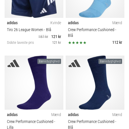
adidas
Kvinde
adidas
Mænd
Tiro 26 League Women
- Blå
Crew Performance Cushioned
-
Blå
187 kr
121 kr
112 kr
Sidste laveste pris
121 kr
Bæredygtighed
Bæredygtighed
adidas
Mænd
adidas
Mænd
Crew Performance Cushioned
-
Crew Performance Cushioned
-
Lilla
Blå