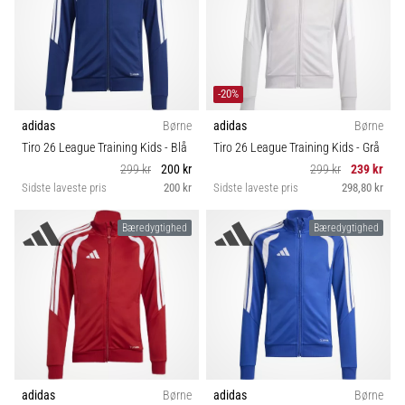
-20%
adidas
Børne
adidas
Børne
Tiro 26 League Training Kids
- Blå
Tiro 26 League Training Kids
- Grå
299 kr
200 kr
299 kr
239 kr
Sidste laveste pris
200 kr
Sidste laveste pris
298,80 kr
Bæredygtighed
Bæredygtighed
adidas
Børne
adidas
Børne