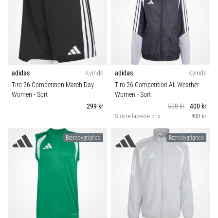
Størrelse
fodboldstøvler
–
kontrol
Teamsales
og
touch
Boldtype
|
11teamsports
adidas
Kvinde
adidas
Kvinde
Tiro 26 Competition Match Day
Tiro 26 Competition All Weather
Klubber
Women
- Sort
Women
- Sort
1. 7. 2025
299 kr
598 kr
400 kr
•
Kollektion
Sidste laveste pris
400 kr
1 min. Læsning
Play
Bæredygtighed
Bæredygtighed
Disciplin
for
More
Victories
Fit
Gør
dig
Funktion
klar