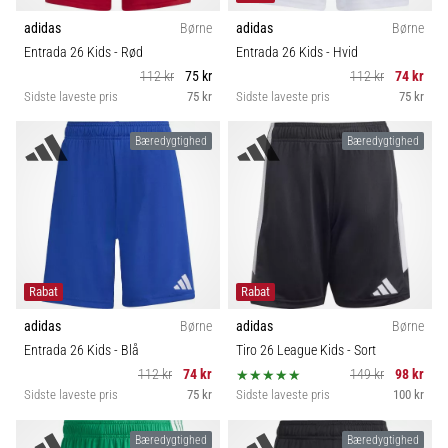
adidas
Børne
adidas
Børne
Entrada 26 Kids
- Rød
Entrada 26 Kids
- Hvid
112 kr
75 kr
112 kr
74 kr
Sidste laveste pris
75 kr
Sidste laveste pris
75 kr
Bæredygtighed
Bæredygtighed
Rabat
Rabat
adidas
Børne
adidas
Børne
Entrada 26 Kids
- Blå
Tiro 26 League Kids
- Sort
112 kr
74 kr
149 kr
98 kr
Sidste laveste pris
75 kr
Sidste laveste pris
100 kr
Bæredygtighed
Bæredygtighed