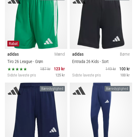
Rabat
adidas
Mænd
adidas
Børne
Tiro 26 League
- Grøn
Entrada 26 Kids
- Sort
187 kr
123 kr
149 kr
100 kr
Sidste laveste pris
125 kr
Sidste laveste pris
100 kr
Bæredygtighed
Bæredygtighed