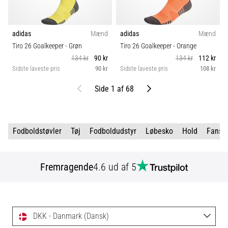
adidas
Mænd
adidas
Mænd
Tiro 26 Goalkeeper
- Grøn
Tiro 26 Goalkeeper
- Orange
134 kr
90 kr
134 kr
112 kr
Sidste laveste pris
90 kr
Sidste laveste pris
108 kr
Tidligere
Næste
Side 1 af 68
Fodboldstøvler
Tøj
Fodboldudstyr
Løbesko
Hold
Fansh
Fremragende
4.6 ud af 5
DKK - Danmark (Dansk)