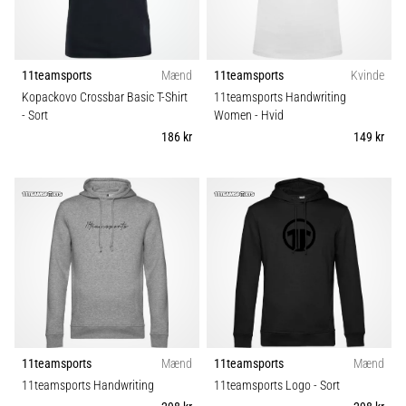
Teamsales
fodboldstøvler
–
kontrol
Klubber
og
11teamsports
Mænd
11teamsports
Kvinde
touch
Kopackovo Crossbar Basic T-Shirt
11teamsports Handwriting
Fit
|
- Sort
Women
- Hvid
11teamsports
186 kr
149 kr
Funktion
1. 7. 2025
•
Sport
1 min. Læsning
Play
for
More
Victories
Gør
11teamsports
Mænd
11teamsports
Mænd
dig
11teamsports Handwriting
11teamsports Logo
- Sort
klar