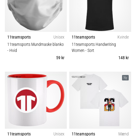
Vis
alle
artikler
11teamsports
Unisex
11teamsports
Kvinde
11teamsports Mundmaske blanko
11teamsports Handwriting
- Hvid
Women
- Sort
59 kr
148 kr
Ny
11teamsports
Unisex
11teamsports
Mænd