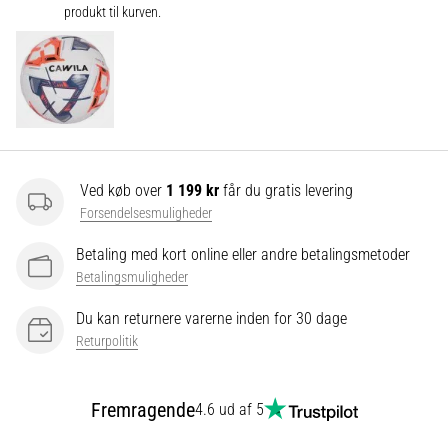
produkt til kurven.
Vis
alle
artikler
Ved køb over
1 199 kr
får du gratis levering
Forsendelsesmuligheder
Betaling med kort online eller andre betalingsmetoder
Betalingsmuligheder
Du kan returnere varerne inden for 30 dage
Returpolitik
Fremragende
4.6 ud af 5