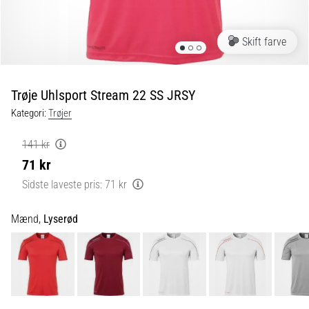
fodboldstøvler
–
kontrol
Skift farve
og
touch
|
Trøje Uhlsport Stream 22 SS JRSY
11teamsports
Kategori:
Trøjer
1. 7. 2025
141 kr
•
71 kr
1 min. Læsning
Sidste laveste pris:
71 kr
Play
for
Mænd,
Lyserød
More
Victories
Gør
dig
klar