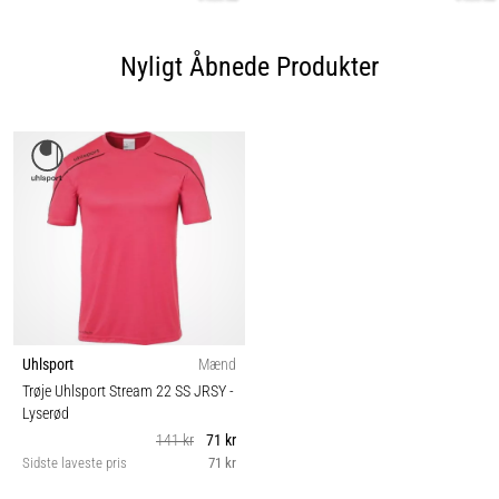
Nyligt Åbnede Produkter
Uhlsport
Mænd
Trøje Uhlsport Stream 22 SS JRSY
-
Lyserød
141 kr
71 kr
Sidste laveste pris
71 kr