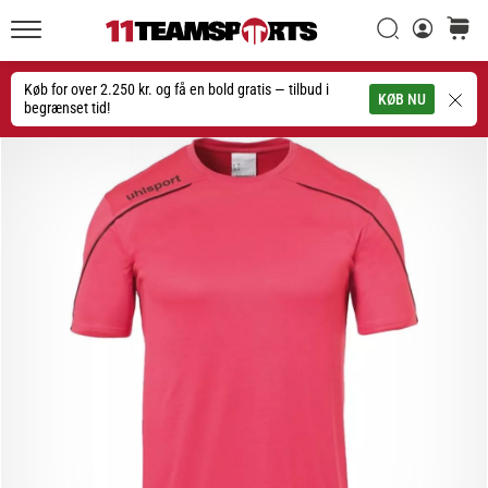
Søg
kurv
11teamsports.dk
20. 1. 2026
•
Køb for over 2.250 kr. og få en bold gratis — tilbud i
Søg
KØB NU
4 min. Læsning
begrænset tid!
Nike
Tiempo
Maestro
fodboldstøvler
–
Skabt
til
touch.
Bygget
til
angreb
Nike
Tiempo
Maestro