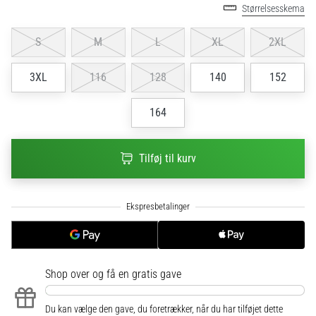
til
Størrelsesskema
kvindernes
EM
S
M
L
XL
2XL
2025
med
3XL
116
128
140
152
officielle
trøjer
og
164
støvler
fra
Nike,
Tilføj til kurv
adidas
og
PUMA.
Vær
en
del
af
Shop over
og få en gratis gave
hver
kamp,
Du kan vælge den gave, du foretrækker, når du har tilføjet dette
…