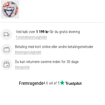
Ved køb over
1 199 kr
får du gratis levering
Forsendelsesmuligheder
Betaling med kort online eller andre betalingsmetoder
Betalingsmuligheder
Du kan returnere varerne inden for 30 dage
Returpolitik
Fremragende
4.6 ud af 5