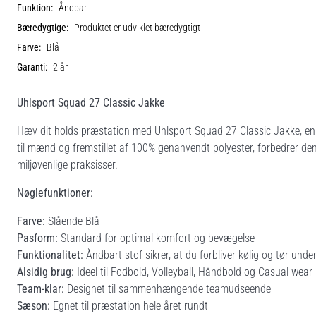
Funktion:
Åndbar
Bæredygtige:
Produktet er udviklet bæredygtigt
Farve:
Blå
Garanti:
2 år
Uhlsport Squad 27 Classic Jakke
Hæv dit holds præstation med Uhlsport Squad 27 Classic Jakke, en p
til mænd og fremstillet af 100% genanvendt polyester, forbedrer den
miljøvenlige praksisser.
Nøglefunktioner:
Farve:
Slående Blå
Pasform:
Standard for optimal komfort og bevægelse
Funktionalitet:
Åndbart stof sikrer, at du forbliver kølig og tør under
Alsidig brug:
Ideel til Fodbold, Volleyball, Håndbold og Casual wear
Team-klar:
Designet til sammenhængende teamudseende
Sæson:
Egnet til præstation hele året rundt