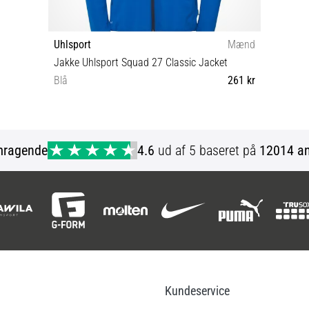
Uhlsport
Mænd
Jakke Uhlsport Squad 27 Classic Jacket
Blå
261 kr
XL XXL
mragende
4.6
ud af 5 baseret på
12014 an
Kundeservice