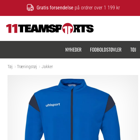
Gratis forsendelse
på ordrer over 1 199 kr
11teamsports.dk
NYHEDER
FODBOLDSTØVLER
TØJ
Tøj
Træningstøj
Jakker