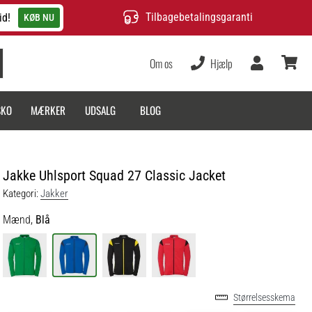
Tilbagebetalingsgaranti
id!
KØB NU
Om os
Hjælp
Bruger
kurv
SKO
MÆRKER
UDSALG
BLOG
Jakke Uhlsport Squad 27 Classic Jacket
Kategori:
Jakker
Mænd,
Blå
Størrelsesskema