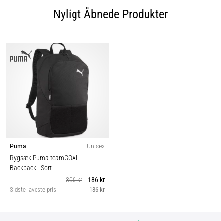
Nyligt Åbnede Produkter
Puma
Unisex
Rygsæk Puma teamGOAL
Backpack
- Sort
300 kr
186 kr
Sidste laveste pris
186 kr