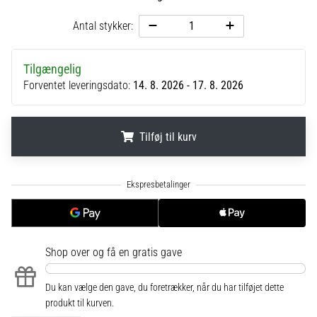
til
kvindernes
Antal stykker:
EM
2025
med
Tilgængelig
officielle
Forventet leveringsdato:
14. 8. 2026 - 17. 8. 2026
trøjer
og
støvler
Tilføj til kurv
fra
Nike,
adidas
.
.
.
og
PUMA.
Vær
en
del
Shop over
og få en gratis gave
af
hver
Du kan vælge den gave, du foretrækker, når du har tilføjet dette
kamp,
produkt til kurven.
…