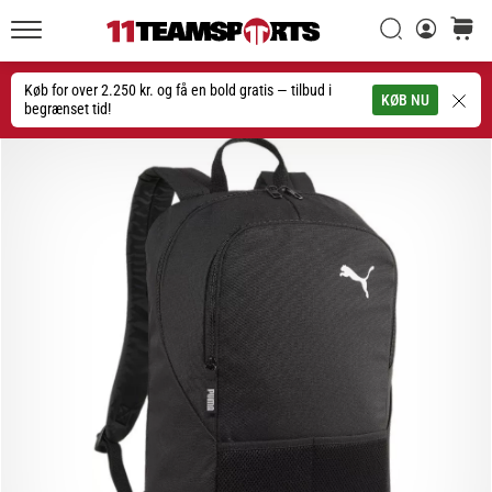
Søg
kurv
11teamsports.dk
20. 1. 2026
•
Køb for over 2.250 kr. og få en bold gratis — tilbud i
Søg
KØB NU
4 min. Læsning
begrænset tid!
Nike
Tiempo
Maestro
fodboldstøvler
–
Skabt
til
touch.
Bygget
til
angreb
Nike
Tiempo
Maestro