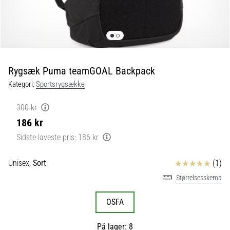
fodboldstøvler
–
kontrol
og
touch
|
Rygsæk Puma teamGOAL Backpack
11teamsports
Kategori:
Sportsrygsække
1. 7. 2025
300 kr
•
186 kr
1 min. Læsning
Sidste laveste pris:
186 kr
Play
for
Anmeldelser
Unisex,
Sort
(1)
More
Størrelsesskema
Victories
Gør
OSFA
dig
klar
På lager: 8