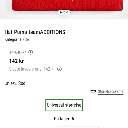
fodboldstøvler
–
kontrol
og
touch
Hat Puma teamADDITIONS
|
Kategori:
Hatte
11teamsports
149,40 kr
1. 7. 2025
142 kr
•
Sidste laveste pris:
142 kr
1 min. Læsning
Play
Unisex,
Rød
for
Størrelsesskema
More
Victories
Universal størrelse
Gør
dig
På lager: 6
klar