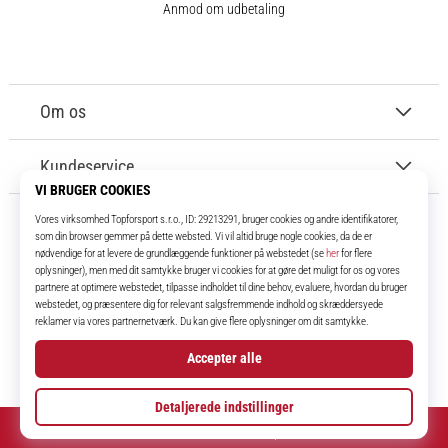
Anmod om udbetaling
Om os
Kundeservice
11teamsports.dk
I over 16 år har vi været dine holdkammerater og bringer dig de bedste og
nyeste fodboldprodukter.
Instagram
© 2010 – 2026
11teamsports.dk