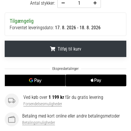
til
Antal stykker:
kvindernes
EM
2025
Tilgængelig
med
Forventet leveringsdato:
17. 8. 2026 - 18. 8. 2026
officielle
trøjer
og
Tilføj til kurv
støvler
fra
.
.
.
Nike,
adidas
og
PUMA.
Vær
en
Ved køb over
1 199 kr
får du gratis levering
del
Forsendelsesmuligheder
af
Betaling med kort online eller andre betalingsmetoder
hver
kamp,
Betalingsmuligheder
…