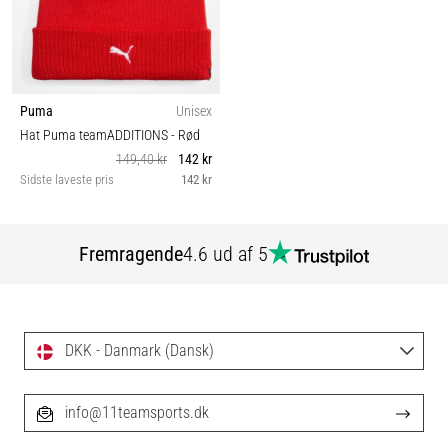
Puma
Unisex
Hat Puma teamADDITIONS
- Rød
149,40 kr
142 kr
Sidste laveste pris
142 kr
Fremragende
4.6 ud af 5
DKK - Danmark (Dansk)
info@11teamsports.dk