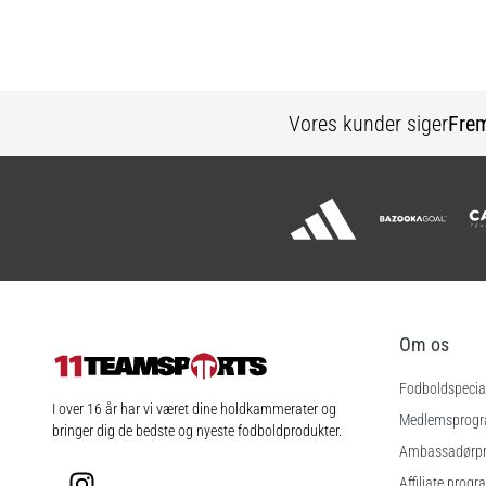
Vores kunder siger
Fre
Om os
Fodboldspecial
11teamsports.dk
I over 16 år har vi været dine holdkammerater og
Medlemsprog
bringer dig de bedste og nyeste fodboldprodukter.
Ambassadørp
Instagram
Affiliate progr