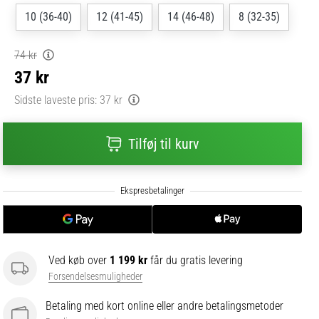
10 (36-40)
12 (41-45)
14 (46-48)
8 (32-35)
74 kr
37 kr
Sidste laveste pris:
37 kr
Tilføj til kurv
Ved køb over
1 199 kr
får du gratis levering
Forsendelsesmuligheder
Betaling med kort online eller andre betalingsmetoder