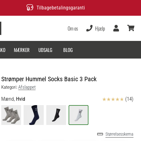
Tilbagebetalingsgaranti
Om os
Hjælp
Bruger
kurv
SKO
MÆRKER
UDSALG
BLOG
Strømper Hummel Socks Basic 3 Pack
Kategori:
Afslappet
Anmeldelser
Mænd,
Hvid
(14)
Størrelsesskema