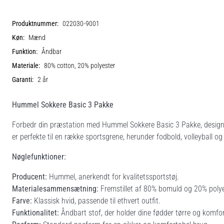
Produktnummer:
022030-9001
Køn:
Mænd
Funktion:
Åndbar
Materiale:
80% cotton, 20% polyester
Garanti:
2 år
Hummel Sokkere Basic 3 Pakke
Forbedr din præstation med Hummel Sokkere Basic 3 Pakke, designet
er perfekte til en række sportsgrene, herunder fodbold, volleyball og
Nøglefunktioner:
Producent:
Hummel, anerkendt for kvalitetssportstøj.
Materialesammensætning:
Fremstillet af 80% bomuld og 20% polyes
Farve:
Klassisk hvid, passende til ethvert outfit.
Funktionalitet:
Åndbart stof, der holder dine fødder tørre og komfort