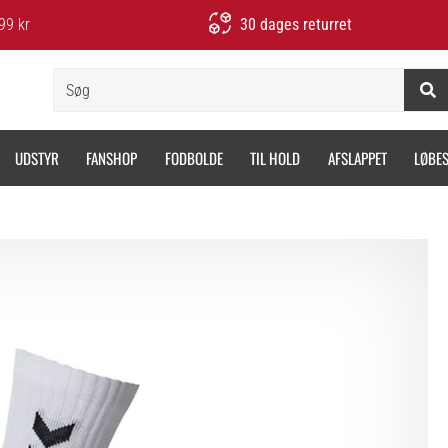
99 kr
30 dages returret
Søg
UDSTYR
FANSHOP
FODBOLDE
TIL HOLD
AFSLAPPET
LØBE