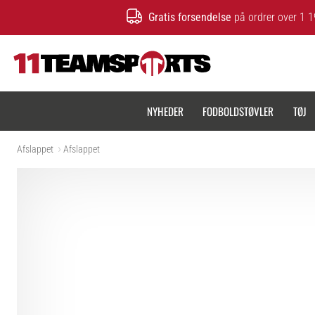
Gratis forsendelse
på ordrer over 1 1
11teamsports.dk
NYHEDER
FODBOLDSTØVLER
TØJ
Afslappet
Afslappet