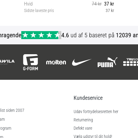
Hvid
74 kr
37 kr
Sidste laveste pris
37 kr
10 (36-40) 12 (41-45) 14 (46-48) 8 (32-35)
mragende
4.6
ud af 5 baseret på
12039 an
Kundeservice
ist siden 2007
Udøv fortrydelsesretten her
ram
Returnering
rogram
Defekt vare
Vælg udstyr til dit hold!
am