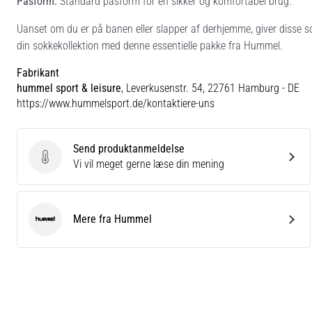
Pasform:
Standard pasform for en sikker og komfortabel brug.
Uanset om du er på banen eller slapper af derhjemme, giver disse s
din sokkekollektion med denne essentielle pakke fra Hummel.
Fabrikant
hummel sport & leisure
, Leverkusenstr. 54, 22761 Hamburg - DE
https://www.hummelsport.de/kontaktiere-uns
Send produktanmeldelse
Send produktanmeldelse
Vi vil meget gerne læse din mening
Mere fra Hummel
Hummel