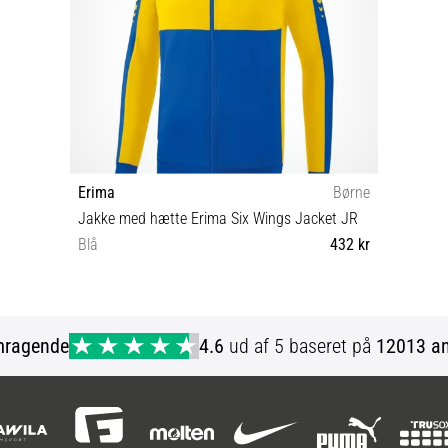
Erima
Børne
Jakke med hætte Erima Six Wings Jacket JR
Blå
432 kr
164
mragende
4.6
ud af 5 baseret på
12013 an