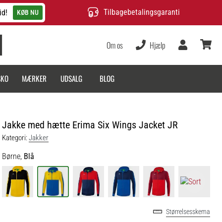
Tilbagebetalingsgaranti
id!
KØB NU
Om os
Hjælp
Bruger
kurv
SKO
MÆRKER
UDSALG
BLOG
Jakke med hætte Erima Six Wings Jacket JR
Kategori:
Jakker
Børne,
Blå
Størrelsesskema