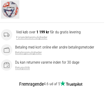
Ved køb over
1 199 kr
får du gratis levering
Forsendelsesmuligheder
Betaling med kort online eller andre betalingsmetoder
Betalingsmuligheder
Du kan returnere varerne inden for 30 dage
Returpolitik
Fremragende
4.6 ud af 5