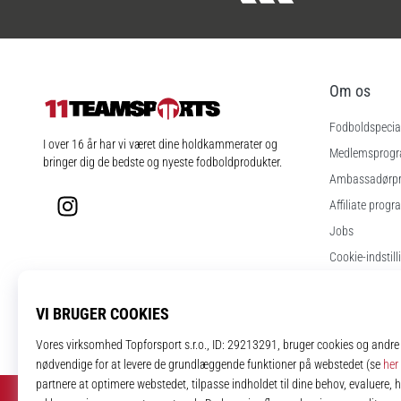
Om os
Fodboldspecial
11teamsports.dk
I over 16 år har vi været dine holdkammerater og
Medlemsprog
bringer dig de bedste og nyeste fodboldprodukter.
Ambassadørp
Instagram
Affiliate progr
Jobs
Cookie-indstill
Vilkår og betin