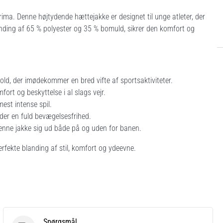
ima. Denne højtydende hættejakke er designet til unge atleter, der
landing af 65 % polyester og 35 % bomuld, sikrer den komfort og
bold, der imødekommer en bred vifte af sportsaktiviteter.
fort og beskyttelse i al slags vejr.
est intense spil.
ader en fuld bevægelsesfrihed.
denne jakke sig ud både på og uden for banen.
fekte blanding af stil, komfort og ydeevne.
Spørgsmål