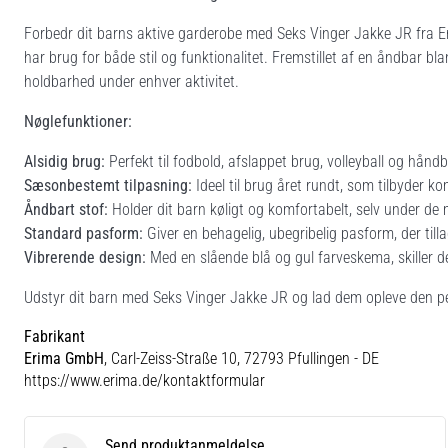
Forbedr dit barns aktive garderobe med Seks Vinger Jakke JR fra Er
har brug for både stil og funktionalitet. Fremstillet af en åndbar b
holdbarhed under enhver aktivitet.
Nøglefunktioner:
Alsidig brug:
Perfekt til fodbold, afslappet brug, volleyball og hånd
Sæsonbestemt tilpasning:
Ideel til brug året rundt, som tilbyder kom
Åndbart stof:
Holder dit barn køligt og komfortabelt, selv under de m
Standard pasform:
Giver en behagelig, ubegribelig pasform, der till
Vibrerende design:
Med en slående blå og gul farveskema, skiller 
Udstyr dit barn med Seks Vinger Jakke JR og lad dem opleve den per
Fabrikant
Erima GmbH
, Carl-Zeiss-Straße 10, 72793 Pfullingen - DE
https://www.erima.de/kontaktformular
Send produktanmeldelse