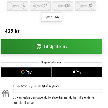
116
128
140
152
Børne
Børne
Børne
Børne
164
Børne
432 kr
Tilføj til kurv
Shop over
og få en gratis gave
Du kan vælge den gave, du foretrækker, når du har tilføjet dette
produkt til kurven.