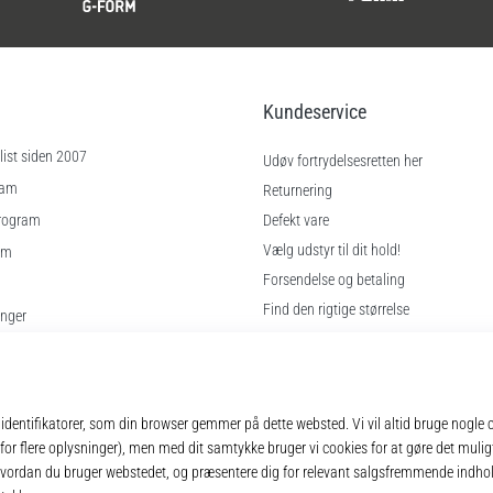
Kundeservice
ist siden 2007
Udøv fortrydelsesretten her
ram
Returnering
rogram
Defekt vare
Vælg udstyr til dit hold!
am
Forsendelse og betaling
Find den rigtige størrelse
inger
Kontakt
gelser
Ofte stillede spørgsmål
Privatlivspolitik
© 2010 – 2026
11teamsports.dk