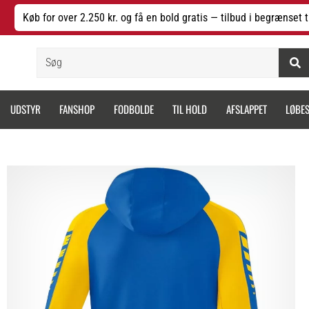
Køb for over 2.250 kr. og få en bold gratis — tilbud i begrænset t
Søg
UDSTYR
FANSHOP
FODBOLDE
TIL HOLD
AFSLAPPET
LØBE