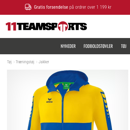
Gratis forsendelse
på ordrer over 1 199 kr
11teamsports.dk
NYHEDER
FODBOLDSTØVLER
TØJ
Tøj
Træningstøj
Jakker