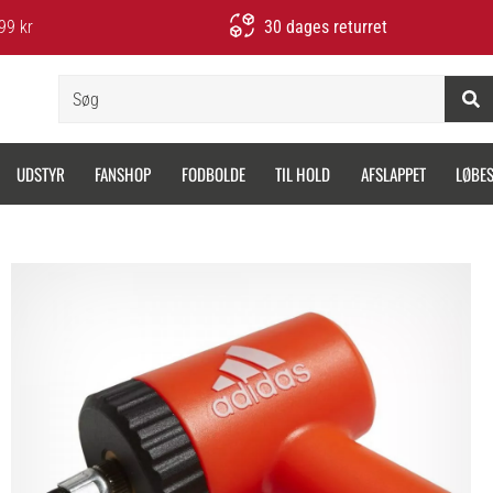
99 kr
30 dages returret
Søg
UDSTYR
FANSHOP
FODBOLDE
TIL HOLD
AFSLAPPET
LØBE