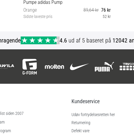
Pumpe adidas Pump
Orange
89,64 kr
76 kr
Sidste laveste pris
52 kr
Universal størrelse
mragende
4.6
ud af 5 baseret på
12042 an
Kundeservice
ist siden 2007
Udøv fortrydelsesretten her
ram
Returnering
rogram
Defekt vare