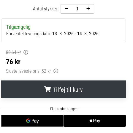
Antal stykker:
Tilgængelig
Forventet leveringsdato:
13. 8. 2026 - 14. 8. 2026
89,64 kr
76 kr
Sidste laveste pris:
52 kr
Tilføj til kurv
.
.
.