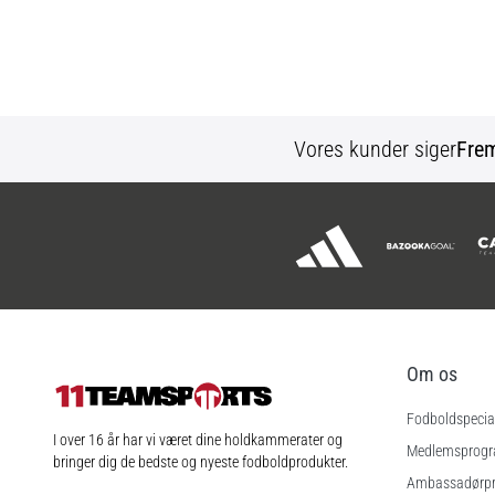
Vores kunder siger
Fre
Om os
Fodboldspecial
11teamsports.dk
I over 16 år har vi været dine holdkammerater og
Medlemsprog
bringer dig de bedste og nyeste fodboldprodukter.
Ambassadørp