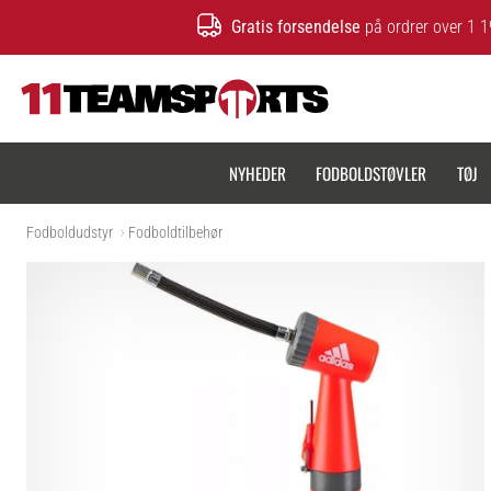
Gratis forsendelse
på ordrer over 1 1
11teamsports.dk
NYHEDER
FODBOLDSTØVLER
TØJ
Fodboldudstyr
Fodboldtilbehør