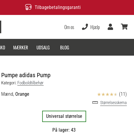
Tilbagebetalingsgaranti
Om os
Hjælp
Bruger
kurv
SKO
MÆRKER
UDSALG
BLOG
Pumpe adidas Pump
Kategori:
Fodboldtilbehør
Anmeldelser
Mænd,
Orange
(11)
Størrelsesskema
Universal størrelse
På lager: 43