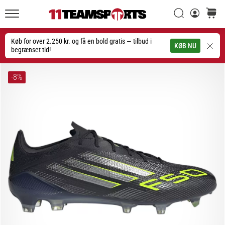
Søg
kurv
11teamsports.dk
20. 1. 2026
•
Køb for over 2.250 kr. og få en bold gratis — tilbud i
Søg
KØB NU
4 min. Læsning
begrænset tid!
Nike
Tiempo
-8%
Maestro
fodboldstøvler
–
Skabt
til
touch.
Bygget
til
angreb
Nike
Tiempo
Maestro