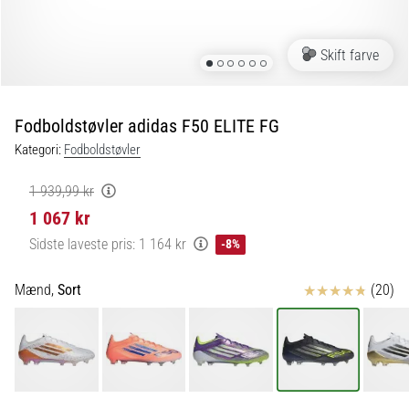
fodboldstøvler
–
kontrol
Skift farve
og
touch
|
Fodboldstøvler adidas F50 ELITE FG
11teamsports
Kategori:
Fodboldstøvler
1. 7. 2025
1 939,99 kr
•
1 067 kr
1 min. Læsning
Sidste laveste pris:
1 164 kr
-8%
Play
for
Anmeldelser
Mænd,
Sort
(20)
More
Victories
Gør
dig
klar