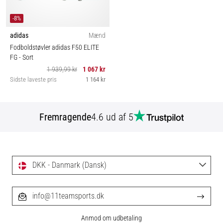
-8%
adidas
Mænd
Fodboldstøvler adidas F50 ELITE
FG
- Sort
1 939,99 kr
1 067 kr
Sidste laveste pris
1 164 kr
Fremragende
4.6 ud af 5
DKK - Danmark (Dansk)
info@11teamsports.dk
Anmod om udbetaling