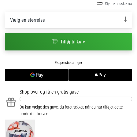
til
Størrelsesskema
kvindernes
EM
Vælg en størrelse
2025
med
officielle
trøjer
Tilføj til kurv
og
støvler
fra
Nike,
adidas
og
PUMA.
Shop over
og få en gratis gave
Vær
en
Du kan vælge den gave, du foretrækker, når du har tilføjet dette
del
produkt til kurven.
af
hver
kamp,
…