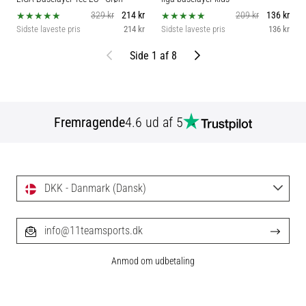
329 kr
214 kr
209 kr
136 kr
Sidste laveste pris
214 kr
Sidste laveste pris
136 kr
Tidligere
Næste
Side 1 af 8
Fremragende
4.6 ud af 5
DKK - Danmark (Dansk)
info@11teamsports.dk
Anmod om udbetaling