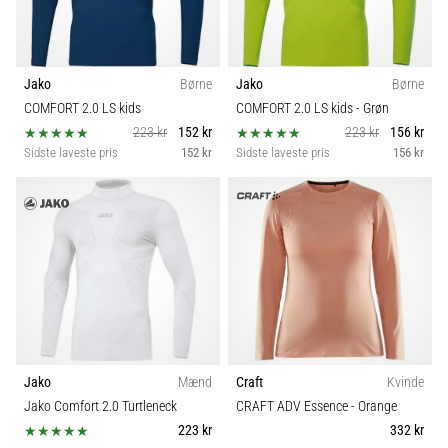
Jako
Børne
Jako
Børne
COMFORT 2.0 LS kids
COMFORT 2.0 LS kids
- Grøn
223 kr
152 kr
223 kr
156 kr
Sidste laveste pris
152 kr
Sidste laveste pris
156 kr
Jako
Mænd
Craft
Kvinde
Jako Comfort 2.0 Turtleneck
CRAFT ADV Essence
- Orange
223 kr
332 kr