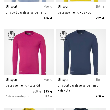
Uhlsport
Mænd
Uhlsport
Børne
uhlsport baselayer anderhemd
baselayer hemd kids
- Gul
186 kr
222 kr
Uhlsport
Mænd
Uhlsport
Børne
baselayer hemd
- Lyserød
uhlsport baselayer anderhemd
kids
- Blå
260 kr
195 kr
260 kr
Sidste laveste pris
195 kr