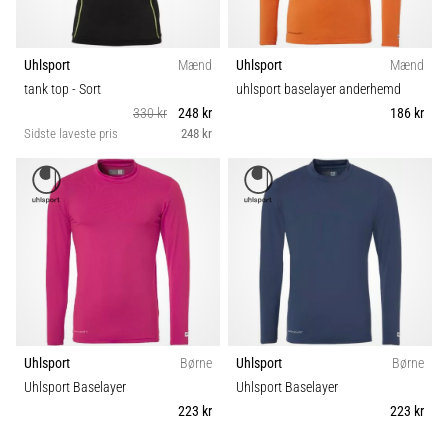
Uhlsport
Mænd
Uhlsport
Mænd
tank top
- Sort
uhlsport baselayer anderhemd
330 kr
248 kr
186 kr
Sidste laveste pris
248 kr
Uhlsport
Børne
Uhlsport
Børne
Uhlsport Baselayer
Uhlsport Baselayer
223 kr
223 kr