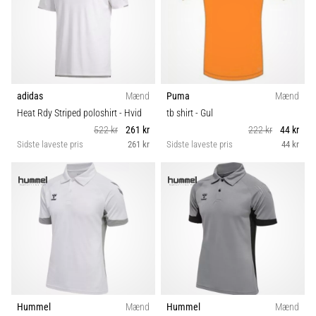
Vis
alle
artikler
adidas
Mænd
Puma
Mænd
Heat Rdy Striped poloshirt
- Hvid
tb shirt
- Gul
522 kr
261 kr
222 kr
44 kr
Sidste laveste pris
261 kr
Sidste laveste pris
44 kr
Hummel
Mænd
Hummel
Mænd