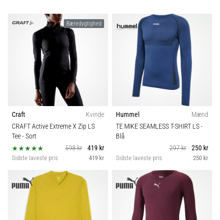
Bæredygtighed
Craft
Kvinde
Hummel
Mænd
CRAFT Active Extreme X Zip LS
TE MIKE SEAMLESS T-SHIRT LS
-
Tee
- Sort
Blå
598 kr
419 kr
297 kr
250 kr
Sidste laveste pris
419 kr
Sidste laveste pris
250 kr