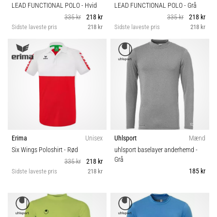
LEAD FUNCTIONAL POLO
- Hvid
LEAD FUNCTIONAL POLO
- Grå
335 kr
218 kr
335 kr
218 kr
Sidste laveste pris
218 kr
Sidste laveste pris
218 kr
Erima
Unisex
Uhlsport
Mænd
Six Wings Poloshirt
- Rød
uhlsport baselayer anderhemd
-
Grå
335 kr
218 kr
185 kr
Sidste laveste pris
218 kr