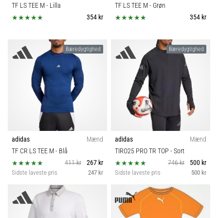
til
TF LS TEE M
- Lilla
TF LS TEE M
- Grøn
Sport
kvindernes
354 kr
354 kr
EM
2025
Bæredygtige
med
Bæredygtighed
Bæredygtighed
officielle
trøjer
Teknologi
og
støvler
fra
Nike,
adidas
og
adidas
Mænd
adidas
Mænd
PUMA.
Vær
TF CR LS TEE M
- Blå
TIRO25 PRO TR TOP
- Sort
en
411 kr
267 kr
746 kr
500 kr
del
Sidste laveste pris
247 kr
Sidste laveste pris
500 kr
af
hver
kamp,
…