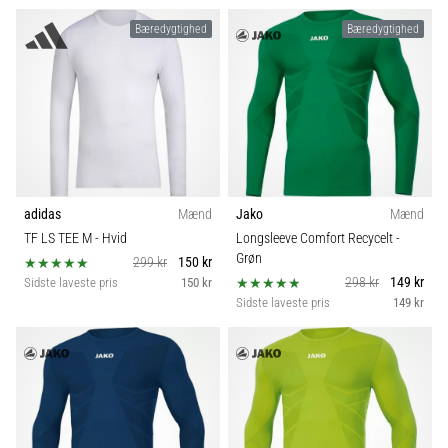
Bæredygtighed
Bæredygtighed
adidas
Mænd
Jako
Mænd
TF LS TEE M
- Hvid
Longsleeve Comfort Recycelt
-
Grøn
299 kr
150 kr
298 kr
149 kr
Sidste laveste pris
150 kr
Sidste laveste pris
149 kr