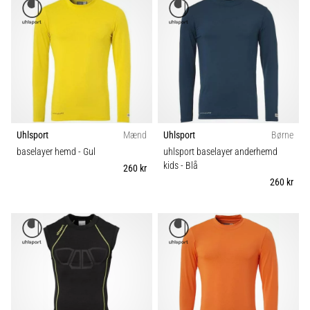
Uhlsport
Mænd
Uhlsport
Børne
baselayer hemd
- Gul
uhlsport baselayer anderhemd
kids
- Blå
260 kr
260 kr