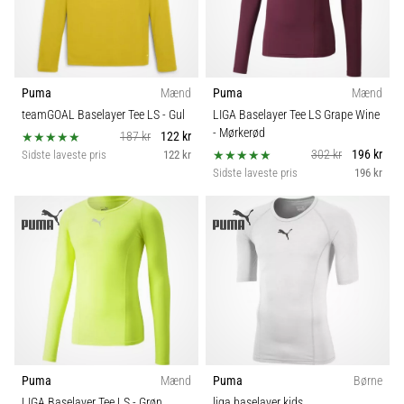
Puma
Mænd
Puma
Mænd
teamGOAL Baselayer Tee LS
- Gul
LIGA Baselayer Tee LS Grape Wine
- Mørkerød
187 kr
122 kr
302 kr
196 kr
Sidste laveste pris
122 kr
Sidste laveste pris
196 kr
Puma
Mænd
Puma
Børne
LIGA Baselayer Tee LS
- Grøn
liga baselayer kids