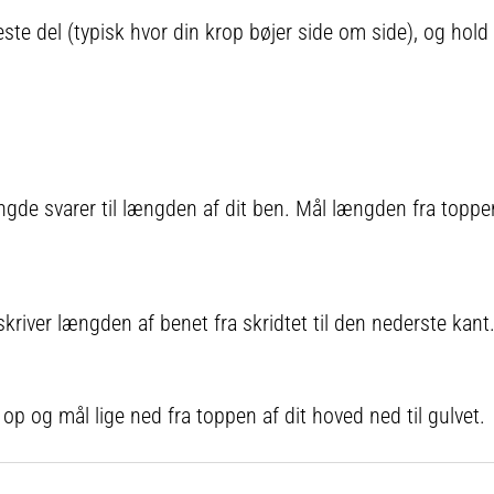
te del (typisk hvor din krop bøjer side om side), og hold
e svarer til længden af ​​dit ben. Mål længden fra toppen a
iver længden af ​​benet fra skridtet til den nederste kant
 op og mål lige ned fra toppen af ​​dit hoved ned til gulvet.