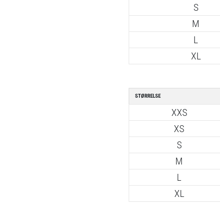
S
M
L
XL
STØRRELSE
XXS
XS
S
M
L
XL