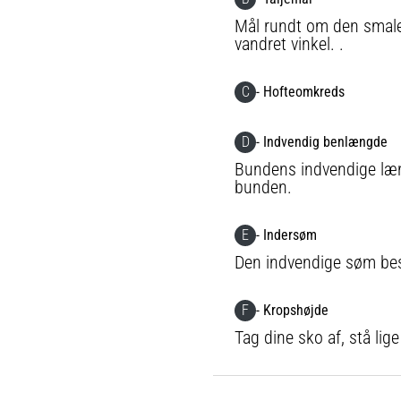
Mål rundt om den smales
vandret vinkel. .
C
- Hofteomkreds
D
- Indvendig benlængde
Bundens indvendige længd
bunden.
E
- Indersøm
Den indvendige søm beskr
F
- Kropshøjde
Tag dine sko af, stå lige