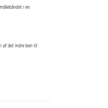
 målebåndet i en
f ​​det indre ben til
.