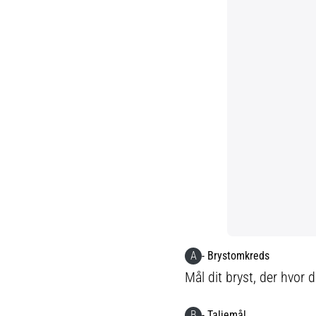
A
- Brystomkreds
Mål dit bryst, der hvor 
B
- Taljemål