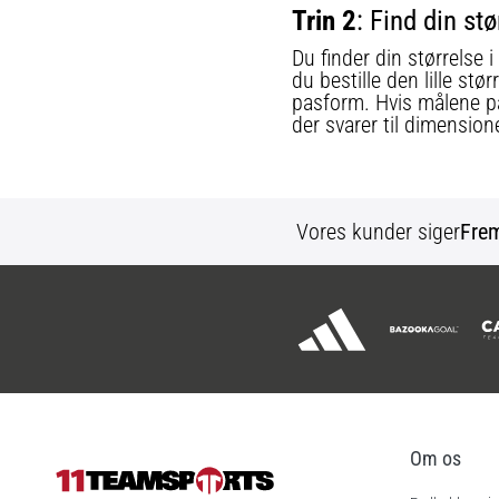
Trin 2
: Find din s
Du finder din størrelse 
du bestille den lille st
pasform. Hvis målene på h
der svarer til dimension
Vores kunder siger
Fre
Om os