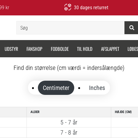
99 kr
30 dages returret
Søg
UDSTYR
FANSHOP
FODBOLDE
TIL HOLD
AFSLAPPET
LØBE
Find din størrelse (cm værdi = indersålængde)
Centimeter
Inches
ALDER
HØJDE (CM)
5 - 7 år
7 - 8 år