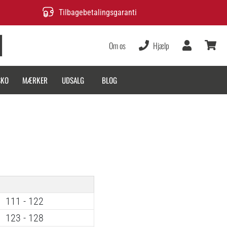
Tilbagebetalingsgaranti
Om os
Hjælp
Bruger
kurv
SKO
MÆRKER
UDSALG
BLOG
111 - 122
123 - 128