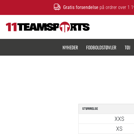
Gratis forsendelse
på ordrer over 1 1
11teamsports.dk
NYHEDER
FODBOLDSTØVLER
TØJ
STØRRELSE
XXS
XS