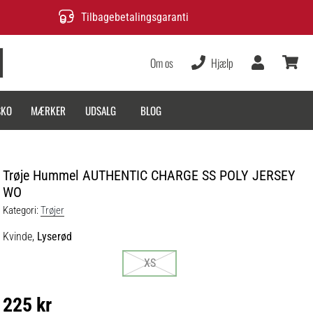
Tilbagebetalingsgaranti
Om os
Hjælp
Bruger
kurv
SKO
MÆRKER
UDSALG
BLOG
Trøje Hummel AUTHENTIC CHARGE SS POLY JERSEY
WO
Kategori:
Trøjer
Kvinde,
Lyserød
XS
225 kr