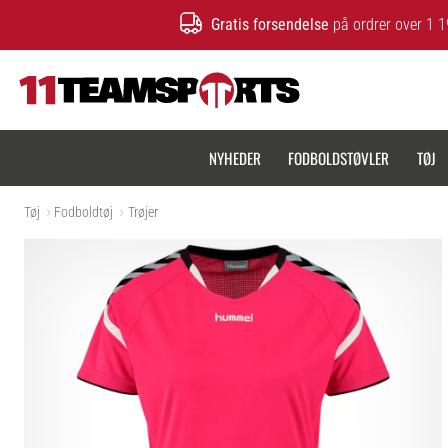
Gratis forsendelse
på ordrer over 1 1
11teamsports.dk
NYHEDER
FODBOLDSTØVLER
TØJ
Tøj
Fodboldtøj
Trøjer