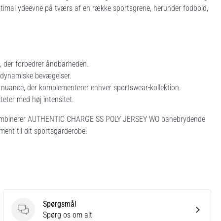
l optimal ydeevne på tværs af en række sportsgrene, herunder fodbold,
g, der forbedrer åndbarheden.
il dynamiske bevægelser.
k nuance, der komplementerer enhver sportswear-kollektion.
teter med høj intensitet.
n, kombinerer AUTHENTIC CHARGE SS POLY JERSEY WO banebrydende
ement til dit sportsgarderobe.
Spørgsmål
Spørgsmål
Spørg os om alt