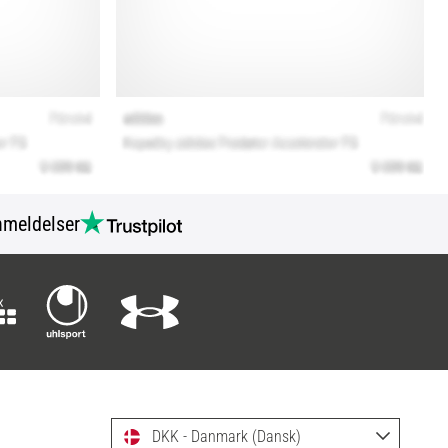
meldelser
DKK - Danmark (Dansk)