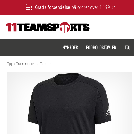
Gratis forsendelse
på ordrer over 1 199 kr
11teamsports.dk
NYHEDER
FODBOLDSTØVLER
TØJ
Tøj
Træningstøj
T-shirts