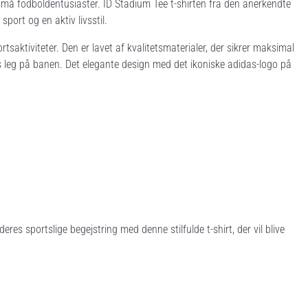
 små fodboldentusiaster. ID Stadium Tee t-shirten fra den anerkendte
sport og en aktiv livsstil.
rtsaktiviteter. Den er lavet af kvalitetsmaterialer, der sikrer maksimal
s leg på banen. Det elegante design med det ikoniske adidas-logo på
es sportslige begejstring med denne stilfulde t-shirt, der vil blive