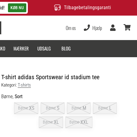
Tilbagebetalingsgaranti
id!
KØB NU
Om os
Hjælp
Bruger
kurv
SKO
MÆRKER
UDSALG
BLOG
T-shirt adidas Sportswear id stadium tee
Kategori:
T-shirts
Børne,
Sort
XS
S
M
L
Børne
Børne
Børne
Børne
XL
XXL
Børne
Børne