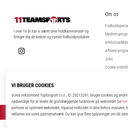
Om os
Fodboldspecial
11teamsports.dk
I over 16 år har vi været dine holdkammerater og
Medlemsprog
bringer dig de bedste og nyeste fodboldprodukter.
Ambassadørp
Instagram
Affiliate progr
Jobs
Cookie-indstill
Vilkår og betin