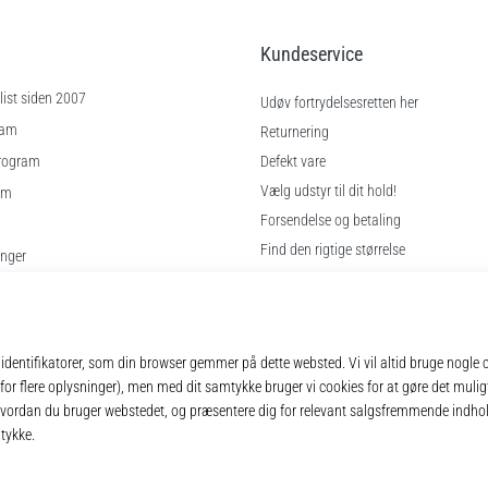
Kundeservice
ist siden 2007
Udøv fortrydelsesretten her
ram
Returnering
rogram
Defekt vare
Vælg udstyr til dit hold!
am
Forsendelse og betaling
Find den rigtige størrelse
inger
Kontakt
gelser
Ofte stillede spørgsmål
Privatlivspolitik
© 2010 – 2026
11teamsports.dk