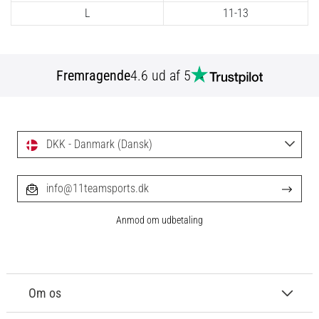
fodboldstøvler
L
11-13
–
kontrol
og
Fremragende
4.6 ud af 5
touch
|
11teamsports
DKK - Danmark (Dansk)
1. 7. 2025
•
1 min. Læsning
info@11teamsports.dk
Play
for
Anmod om udbetaling
More
Victories
Gør
dig
Om os
klar