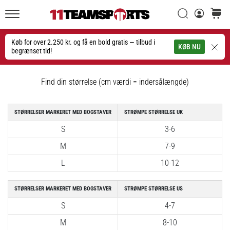
Søg
kurv
11teamsports.dk
20. 1. 2026
•
Køb for over 2.250 kr. og få en bold gratis — tilbud i
Søg
KØB NU
4 min. Læsning
begrænset tid!
Nike
Tiempo
Find din størrelse (cm værdi = indersålængde)
Maestro
fodboldstøvler
–
STØRRELSER MARKERET MED BOGSTAVER
STRØMPE STØRRELSE UK
Skabt
S
3-6
til
M
7-9
touch.
Bygget
L
10-12
til
angreb
STØRRELSER MARKERET MED BOGSTAVER
STRØMPE STØRRELSE US
Nike
S
4-7
Tiempo
M
8-10
Maestro