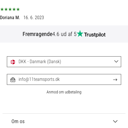
til
kvindernes
EM
Doriana M.
16. 6. 2023
2025
med
officielle
Fremragende
4.6 ud af 5
trøjer
og
støvler
fra
DKK - Danmark (Dansk)
Nike,
adidas
og
info@11teamsports.dk
PUMA.
Vær
Anmod om udbetaling
en
del
af
hver
kamp,
Om os
…