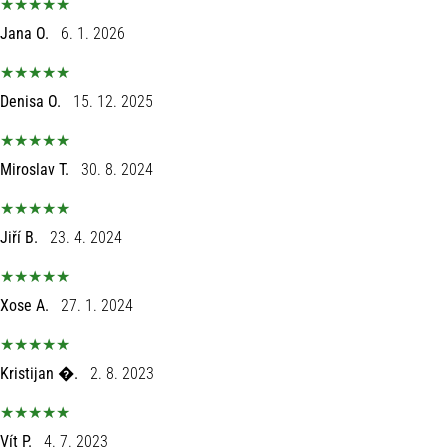
fodboldstøvler
Jana O.
6. 1. 2026
–
kontrol
og
Denisa O.
15. 12. 2025
touch
|
11teamsports
Miroslav T.
30. 8. 2024
1. 7. 2025
•
Jiří B.
23. 4. 2024
1 min. Læsning
Play
for
Xose A.
27. 1. 2024
More
Victories
Kristijan �.
2. 8. 2023
Gør
dig
klar
Vít P.
4. 7. 2023