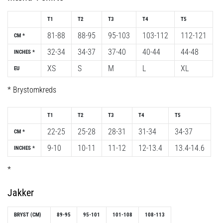
T1
T2
T3
T4
T5
Vis
81-88
88-95
95-103
103-112
112-121
CM *
alle
32-34
34-37
37-40
40-44
44-48
INCHES *
artikler
XS
S
M
L
XL
EU
* Brystomkreds
T1
T2
T3
T4
T5
22-25
25-28
28-31
31-34
34-37
CM *
9-10
10-11
11-12
12-13.4
13.4-14.6
INCHES *
*
Jakker
BRYST (CM)
89-95
95-101
101-108
108-113