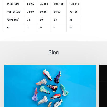
TALJE (CM)
89-95
95-101
101-108
108-113
HOFTER (CM)
74-80
80-86
86-93
93-100
ÆRME (CM)
78
80
83
85
EU
S
M
L
XL
Blog