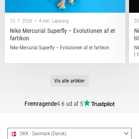
13. 7. 2026
•
4 min. Læsning
20
Nike Mercurial Superfly – Evolutionen af et
N
fartikon
ti
Nike Mercurial Superfly – Evolutionen af et fartikon
Ni
| 
Vis alle artikler
Fremragende
4.6 ud af 5
DKK - Danmark (Dansk)