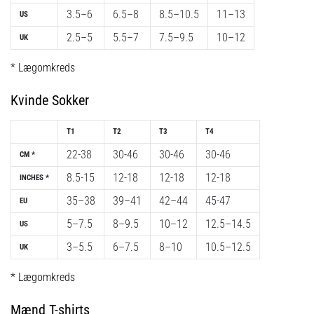
til
3.5–6
6.5–8
8.5–10.5
11–13
US
kvindernes
EM
2.5–5
5.5–7
7.5–9.5
10–12
UK
2025
med
* Lægomkreds
officielle
trøjer
Kvinde Sokker
og
støvler
T1
T2
T3
T4
fra
22-38
30-46
30-46
30-46
Nike,
CM *
adidas
8.5-15
12-18
12-18
12-18
INCHES *
og
35–38
39–41
42–44
45-47
PUMA.
EU
Vær
5–7.5
8–9.5
10–12
12.5–14.5
US
en
3–5.5
6–7.5
8–10
10.5–12.5
del
UK
af
* Lægomkreds
hver
kamp,
Mænd T-shirts
…