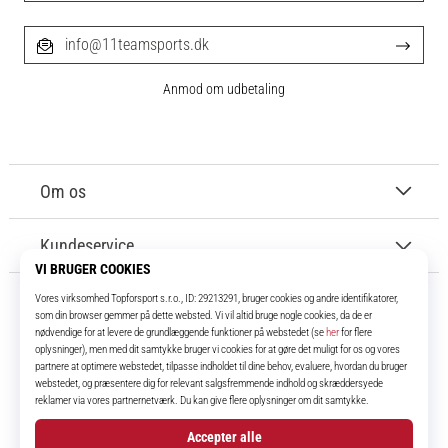
info@11teamsports.dk
Anmod om udbetaling
Om os
Kundeservice
11teamsports.dk
I over 16 år har vi været dine holdkammerater og bringer dig de bedste og
nyeste fodboldprodukter.
Instagram