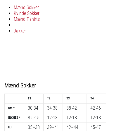
fodboldstøvler
Mænd Sokker
–
Kvinde Sokker
kontrol
Mænd T-shirts
og
touch
Jakker
|
11teamsports
1. 7. 2025
•
1 min. Læsning
Play
Mænd Sokker
for
More
T1
T2
T3
T4
Victories
30-34
34-38
38-42
42-46
CM *
Gør
8.5-15
12-18
12-18
12-18
INCHES *
dig
klar
35–38
39–41
42–44
45-47
EU