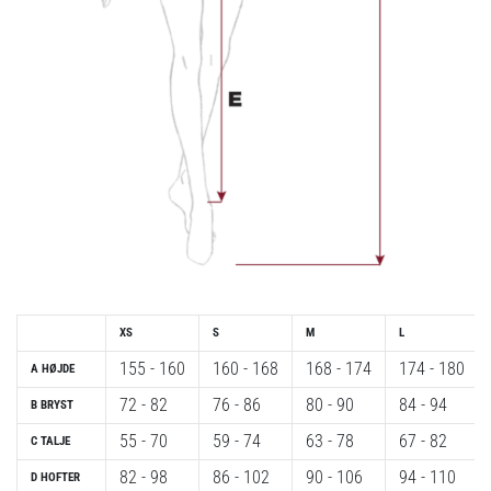
fodboldstøvler
–
kontrol
og
touch
|
11teamsports
1. 7. 2025
•
1 min. Læsning
Play
for
XS
S
M
L
More
155 - 160
160 - 168
168 - 174
174 - 180
A HØJDE
Victories
72 - 82
76 - 86
80 - 90
84 - 94
B BRYST
Gør
55 - 70
59 - 74
63 - 78
67 - 82
C TALJE
dig
klar
82 - 98
86 - 102
90 - 106
94 - 110
D HOFTER