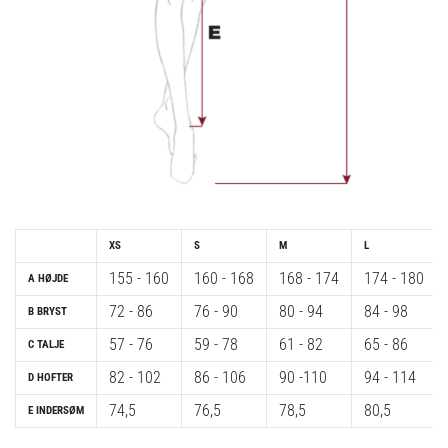
XS
S
M
L
155 - 160
160 - 168
168 - 174
174 - 180
A HØJDE
72 - 86
76 - 90
80 - 94
84 - 98
B BRYST
57 - 76
59 - 78
61 - 82
65 - 86
C TALJE
82 - 102
86 - 106
90 -110
94 - 114
D HOFTER
74,5
76,5
78,5
80,5
E INDERSØM