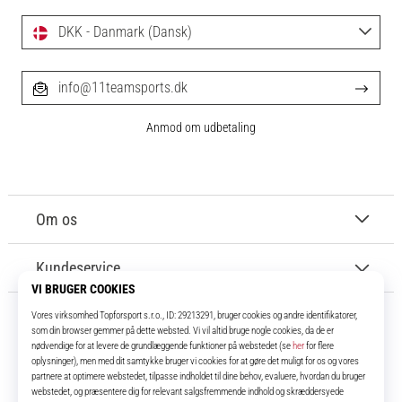
DKK - Danmark (Dansk)
info@11teamsports.dk
Anmod om udbetaling
Om os
Kundeservice
11teamsports.dk
I over 16 år har vi været dine holdkammerater og bringer dig de bedste og
nyeste fodboldprodukter.