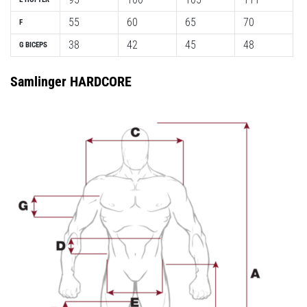
55
60
65
70
F
38
42
45
48
G BICEPS
Samlinger HARDCORE