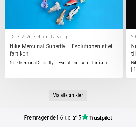
13. 7. 2026
•
4 min. Læsning
20
Nike Mercurial Superfly – Evolutionen af et
N
fartikon
ti
Nike Mercurial Superfly – Evolutionen af et fartikon
Ni
| 
Vis alle artikler
Fremragende
4.6 ud af 5