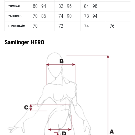
til
80 - 94
82 - 96
84 - 98
*OVERAL
kvindernes
EM
70 - 86
74 - 90
78 - 94
*SHORTS
2025
70
72
74
76
E INDERSØM
med
officielle
trøjer
Samlinger HERO
og
støvler
fra
Nike,
adidas
og
PUMA.
Vær
en
del
af
hver
kamp,
…