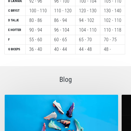
92 - 96
96 - 100
100 - 104
105 - 110
B
LÆNGDE
100 - 110
110 - 120
120 - 130
130 - 140
C
BRYST
80 - 86
86 - 94
94 - 102
102 - 110
D
TALJE
90 - 94
96 - 104
104 - 110
110 - 118
E
HOFTER
55 - 60
60 - 65
65 - 70
70 - 75
F
36 - 40
40 - 44
44 - 48
48 -
G BICEPS
Blog