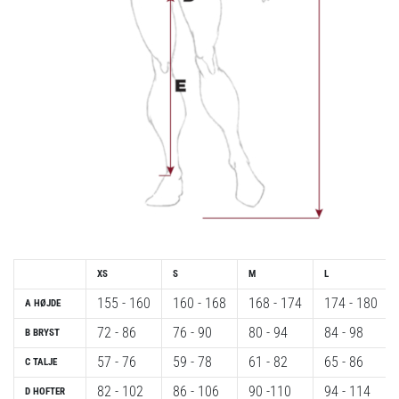
Vis
alle
artikler
XS
S
M
L
155 - 160
160 - 168
168 - 174
174 - 180
A HØJDE
72 - 86
76 - 90
80 - 94
84 - 98
B BRYST
57 - 76
59 - 78
61 - 82
65 - 86
C TALJE
82 - 102
86 - 106
90 -110
94 - 114
D HOFTER