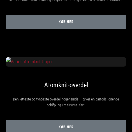
til
kvindernes
EM
2025
KØB HER
med
officielle
trøjer
og
støvler
fra
Nike,
adidas
og
Atomknit-overdel
PUMA.
Vær
en
Den letteste og tyndeste overdel nogensinde — giver en barfodslignende
del
boldføling i maksimal fart.
af
hver
kamp,
KØB HER
…