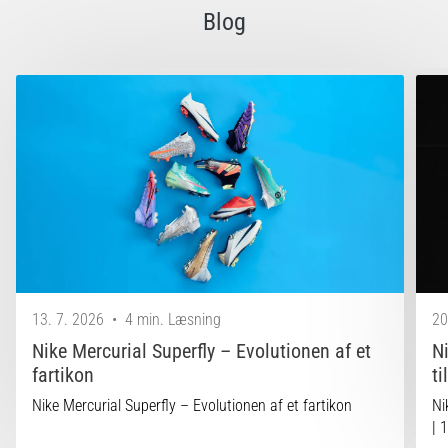
Blog
13. 7. 2026
•
4 min. Læsning
20
Nike Mercurial Superfly – Evolutionen af et
N
fartikon
ti
Nike Mercurial Superfly – Evolutionen af et fartikon
Ni
| 