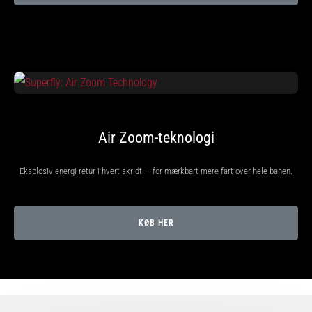
Vis
alle
artikler
Air Zoom-teknologi
Eksplosiv energi-retur i hvert skridt — for mærkbart mere fart over hele banen.
KØB HER