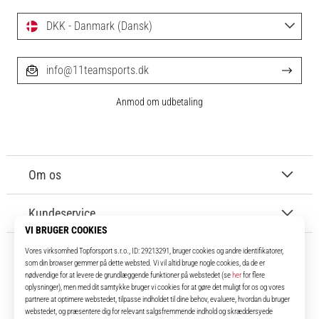
DKK - Danmark (Dansk)
info@11teamsports.dk
Anmod om udbetaling
Om os
Kundeservice
11teamsports.dk
I over 16 år har vi været dine holdkammerater og bringer dig de bedste og
nyeste fodboldprodukter.