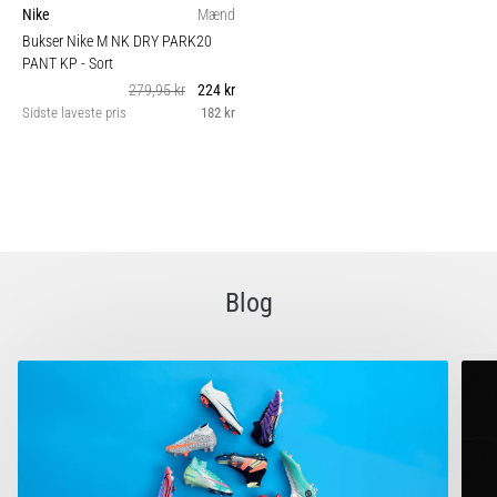
Nike
Mænd
Bukser Nike M NK DRY PARK20
PANT KP
- Sort
279,95 kr
224 kr
Sidste laveste pris
182 kr
Blog