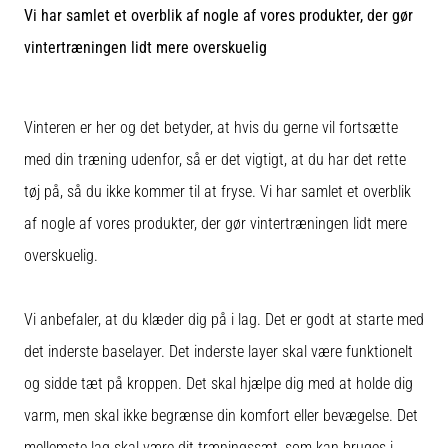
Vi har samlet et overblik af nogle af vores produkter, der gør
fodboldstøvler
–
vintertræningen lidt mere overskuelig
kontrol
og
touch
|
Vinteren er her og det betyder, at hvis du gerne vil fortsætte
11teamsports
med din træning udenfor, så er det vigtigt, at du har det rette
tøj på, så du ikke kommer til at fryse. Vi har samlet et overblik
1. 7. 2025
af nogle af vores produkter, der gør vintertræningen lidt mere
•
1 min. Læsning
overskuelig.
Play
for
Vi anbefaler, at du klæder dig på i lag. Det er godt at starte med
More
Victories
det inderste baselayer. Det inderste layer skal være funktionelt
og sidde tæt på kroppen. Det skal hjælpe dig med at holde dig
Gør
dig
varm, men skal ikke begrænse din komfort eller bevægelse. Det
klar
mellemste lag skal være dit træningssæt, som kan bruges i