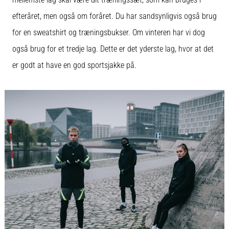
til
kvindernes
efteråret, men også om foråret. Du har sandsynligvis også brug
EM
for en sweatshirt og træningsbukser. Om vinteren har vi dog
2025
med
også brug for et tredje lag. Dette er det yderste lag, hvor at det
officielle
er godt at have en god sportsjakke på.
trøjer
og
støvler
fra
Nike,
adidas
og
PUMA.
Vær
en
del
af
hver
kamp,
…