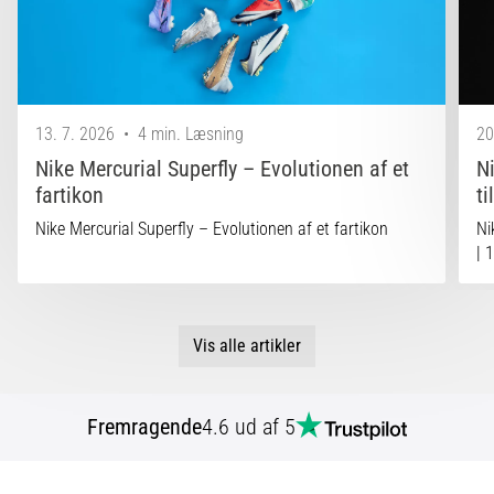
13. 7. 2026
•
4 min. Læsning
20
Nike Mercurial Superfly – Evolutionen af et
N
fartikon
ti
Nike Mercurial Superfly – Evolutionen af et fartikon
Ni
| 
Vis alle artikler
Fremragende
4.6 ud af 5