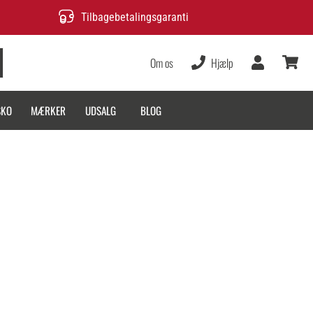
Tilbagebetalingsgaranti
Om os
Hjælp
Bruger
kurv
SKO
MÆRKER
UDSALG
BLOG