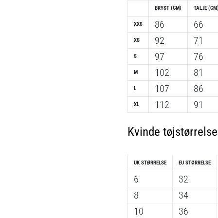
BRYST (CM)
TALJE (CM
86
66
XXS
92
71
XS
97
76
S
102
81
M
107
86
L
112
91
XL
Kvinde tøjstørrelse
UK STØRRELSE
EU STØRRELSE
6
32
8
34
10
36