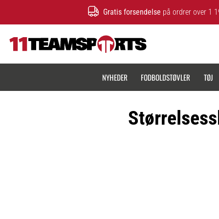
Gratis forsendelse
på ordrer over 1 1
11teamsports.dk
NYHEDER
FODBOLDSTØVLER
TØJ
Størrelsess