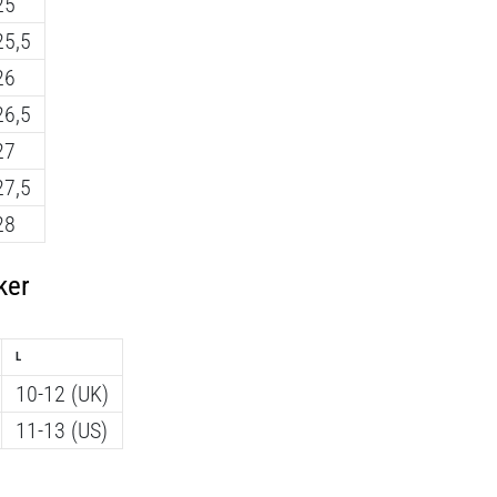
25
25,5
26
26,5
27
27,5
28
ker
L
10-12 (UK)
11-13 (US)