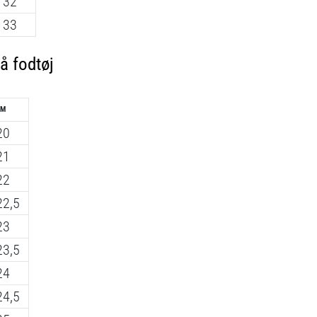
32
33
å fodtøj
CM
20
21
22
22,5
23
23,5
24
24,5