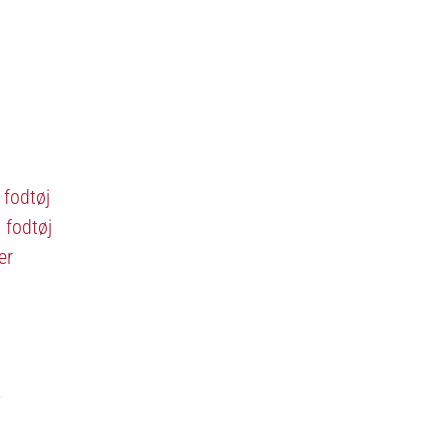
 fodtøj
 fodtøj
er
r