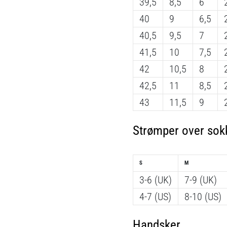
39,5
8,5
6
40
9
6,5
40,5
9,5
7
41,5
10
7,5
42
10,5
8
42,5
11
8,5
43
11,5
9
Strømper over sok
S
M
3-6 (UK)
7-9 (UK)
4-7 (US)
8-10 (US)
Handsker