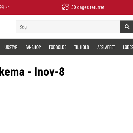
99 kr
30 dages returret
Søg
UDSTYR
FANSHOP
FODBOLDE
TIL HOLD
AFSLAPPET
LØBE
kema - Inov-8