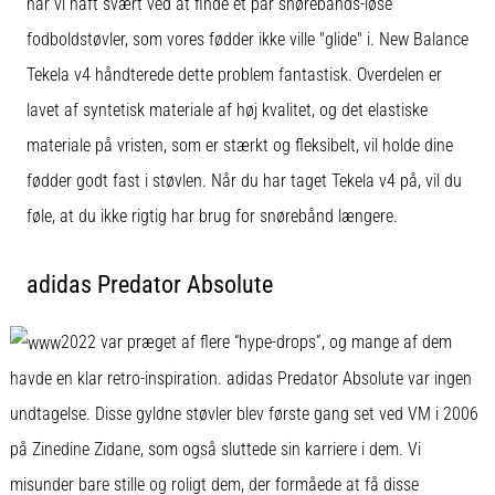
har vi haft svært ved at finde et par snørebånds-løse
fodboldstøvler, som vores fødder ikke ville "glide" i. New Balance
Tekela v4 håndterede dette problem fantastisk. Overdelen er
lavet af syntetisk materiale af høj kvalitet, og det elastiske
materiale på vristen, som er stærkt og fleksibelt, vil holde dine
fødder godt fast i støvlen. Når du har taget Tekela v4 på, vil du
føle, at du ikke rigtig har brug for snørebånd længere.
adidas Predator Absolute
2022 var præget af flere “hype-drops”, og mange af dem
havde en klar retro-inspiration. adidas Predator Absolute var ingen
undtagelse. Disse gyldne støvler blev første gang set ved VM i 2006
på Zinedine Zidane, som også sluttede sin karriere i dem. Vi
misunder bare stille og roligt dem, der formåede at få disse