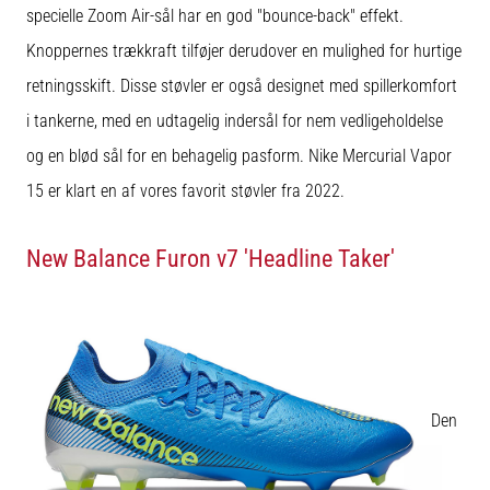
til
specielle Zoom Air-sål har en god "bounce-back" effekt.
kvindernes
EM
Knoppernes trækkraft tilføjer derudover en mulighed for hurtige
2025
retningsskift. Disse støvler er også designet med spillerkomfort
med
i tankerne, med en udtagelig indersål for nem vedligeholdelse
officielle
trøjer
og en blød sål for en behagelig pasform. Nike Mercurial Vapor
og
15 er klart en af vores favorit støvler fra 2022.
støvler
fra
Nike,
New Balance Furon v7 'Headline Taker'
adidas
og
PUMA.
Vær
en
del
af
Den
hver
kamp,
…