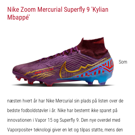
fodboldstøvler
Nike Zoom Mercurial Superfly 9 'Kylian
–
Mbappé'
kontrol
og
touch
|
11teamsports
Som
1. 7. 2025
•
1 min. Læsning
Play
for
More
næsten hvert år har Nike Mercurial sin plads på listen over de
Victories
bedste fodboldstøvler i år. Nike har bestemt ikke sparet på
Gør
innovationen i Vapor 15 og Superfly 9. Den nye overdel med
dig
klar
Vaporposite+ teknologi giver en let og tilpas støtte, mens den