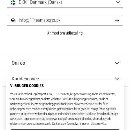
DKK - Danmark (Dansk)
info@11teamsports.dk
Anmod om udbetaling
Om os
Kundeservice
11teamsports.dk
I over 16 år har vi været dine holdkammerater og bringer dig de bedste og
nyeste fodboldprodukter.