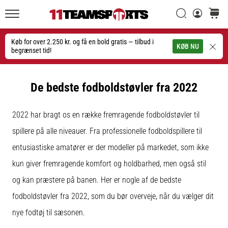
Søg
kurv
11teamsports.dk
20. 1. 2026
•
Køb for over 2.250 kr. og få en bold gratis — tilbud i
Søg
KØB NU
4 min. Læsning
begrænset tid!
Nike
Tiempo
De bedste fodboldstøvler fra 2022
Maestro
fodboldstøvler
–
2022 har bragt os en række fremragende fodboldstøvler til
Skabt
spillere på alle niveauer. Fra professionelle fodboldspillere til
til
entusiastiske amatører er der modeller på markedet, som ikke
touch.
Bygget
kun giver fremragende komfort og holdbarhed, men også stil
til
og kan præstere på banen. Her er nogle af de bedste
angreb
fodboldstøvler fra 2022, som du bør overveje, når du vælger dit
Nike
nye fodtøj til sæsonen.
Tiempo
Maestro