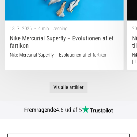
13. 7. 2026
•
4 min. Læsning
20
Nike Mercurial Superfly – Evolutionen af et
N
fartikon
ti
Nike Mercurial Superfly – Evolutionen af et fartikon
Ni
| 
Vis alle artikler
Fremragende
4.6 ud af 5