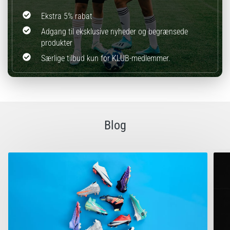
Ekstra 5% rabat
Adgang til eksklusive nyheder og begrænsede
produkter
Særlige tilbud kun for KLUB-medlemmer.
Blog