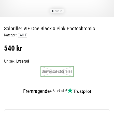
fodboldstøvler
–
kontrol
og
touch
Solbriller VIF One Black x Pink Photochromic
|
Kategori:
CAIHP
11teamsports
540 kr
1. 7. 2025
•
Unisex,
Lyserød
1 min. Læsning
Play
Universal størrelse
for
More
Victories
Fremragende
4.6 ud af 5
Gør
dig
klar