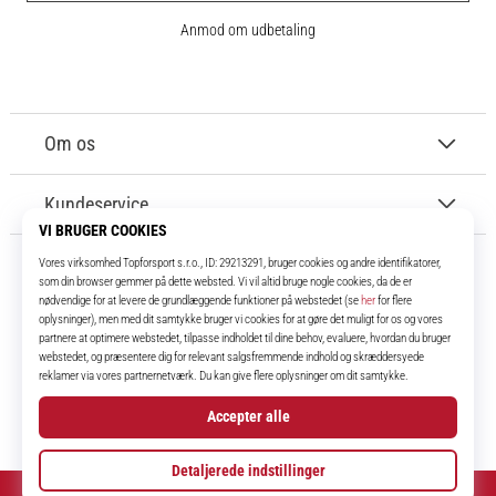
Anmod om udbetaling
Om os
Kundeservice
11teamsports.dk
I over 16 år har vi været dine holdkammerater og bringer dig de bedste og
nyeste fodboldprodukter.
Instagram