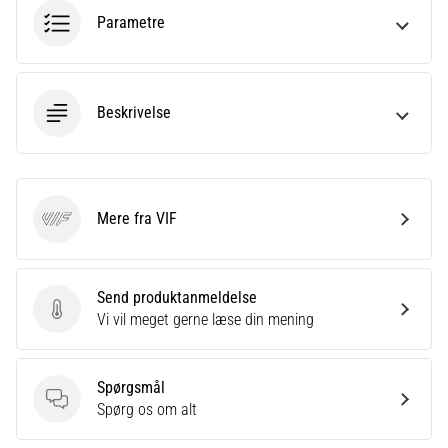
til
Parametre
kvindernes
EM
2025
med
officielle
Beskrivelse
trøjer
og
støvler
fra
Mere fra VIF
Nike,
VIF
adidas
og
PUMA.
Send produktanmeldelse
Vær
Send produktanmeldelse
Vi vil meget gerne læse din mening
en
del
af
Spørgsmål
hver
Spørgsmål
Spørg os om alt
kamp,
…