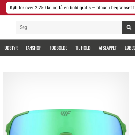
Køb for over 2.250 kr. og få en bold gratis — tilbud i begrænset t
Søg
UDSTYR
FANSHOP
FODBOLDE
TIL HOLD
AFSLAPPET
LØBE