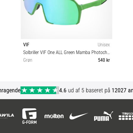
VIF
Unisex
Solbriller VIF One ALL Green Mamba Photochromic
Grøn
540 kr
Universal størrelse
mragende
4.6
ud af 5 baseret på
12027 an