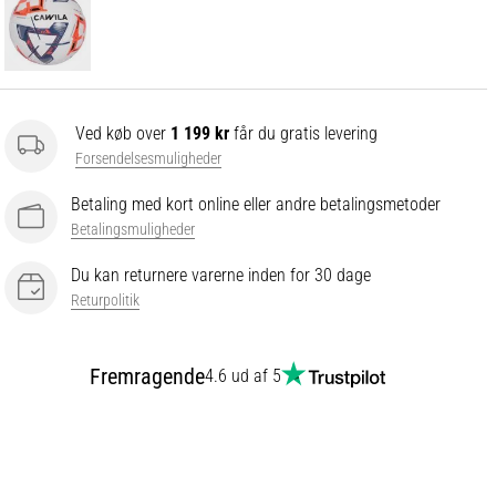
Ved køb over
1 199 kr
får du gratis levering
Forsendelsesmuligheder
Betaling med kort online eller andre betalingsmetoder
Betalingsmuligheder
Du kan returnere varerne inden for 30 dage
Returpolitik
Fremragende
4.6 ud af 5