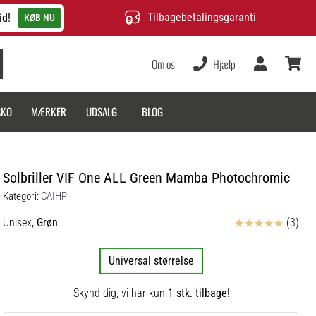
Tilbagebetalingsgaranti
id!
KØB NU
Om os
Hjælp
Bruger
kurv
SKO
MÆRKER
UDSALG
BLOG
Solbriller VIF One ALL Green Mamba Photochromic
Kategori:
CAIHP
Anmeldelser
Unisex,
Grøn
(3)
Universal størrelse
Skynd dig, vi har kun
1 stk. tilbage
!