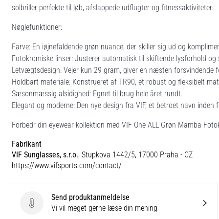
solbriller perfekte til løb, afslappede udflugter og fitnessaktiviteter.
Nøglefunktioner:
Farve: En iøjnefaldende grøn nuance, der skiller sig ud og komplim
Fotokromiske linser: Justerer automatisk til skiftende lysforhold og 
Letvægtsdesign: Vejer kun 29 gram, giver en næsten forsvindende f
Holdbart materiale: Konstrueret af TR90, et robust og fleksibelt mat
Sæsonmæssig alsidighed: Egnet til brug hele året rundt.
Elegant og moderne: Den nye design fra VIF, et betroet navn inden for
Forbedr din eyewear-kollektion med VIF One ALL Grøn Mamba Fotokro
Fabrikant
VIF Sunglasses, s.r.o.
, Stupkova 1442/5, 17000 Praha - CZ
https://www.vifsports.com/contact/
Send produktanmeldelse
Send produktanmeldelse
Vi vil meget gerne læse din mening