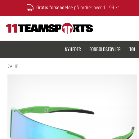
Gratis forsendelse
på ordrer over 1 199 kr
11teamsports.dk
NYHEDER
FODBOLDSTØVLER
TØJ
CAIHP