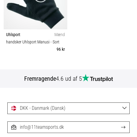
Uhlsport
Mænd
handsker Uhlsport Manusi
- Sort
96 kr
Fremragende
4.6 ud af 5
DKK - Danmark (Dansk)
info@11teamsports.dk