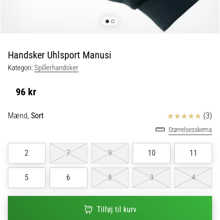
fodboldstøvler
–
kontrol
og
touch
Handsker Uhlsport Manusi
|
Kategori:
Spillerhandsker
11teamsports
96 kr
1. 7. 2025
•
Anmeldelser
Mænd,
Sort
(3)
1 min. Læsning
Størrelsesskema
Play
for
2
7
9
10
11
More
Victories
5
6
8
3
4
Gør
dig
Tilføj til kurv
klar