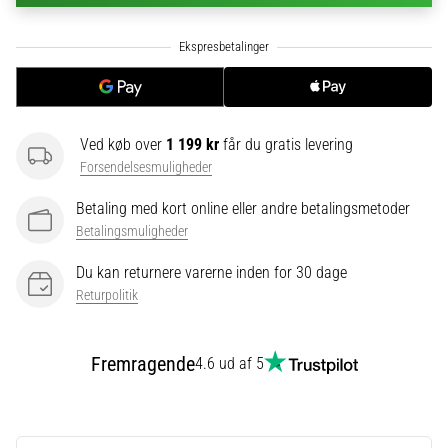
til
kvindernes
EM
2025
med
officielle
trøjer
Ved køb over
1 199 kr
får du gratis levering
og
Forsendelsesmuligheder
støvler
fra
Betaling med kort online eller andre betalingsmetoder
Nike,
Betalingsmuligheder
adidas
og
Du kan returnere varerne inden for 30 dage
PUMA.
Returpolitik
Vær
en
del
Fremragende
4.6 ud af 5
af
hver
kamp,
…