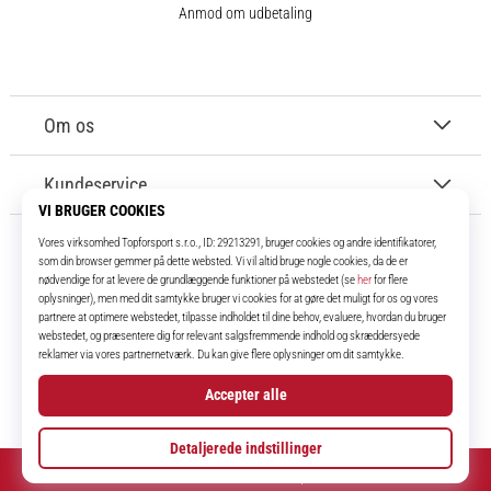
Anmod om udbetaling
Om os
Kundeservice
11teamsports.dk
I over 16 år har vi været dine holdkammerater og bringer dig de bedste og
nyeste fodboldprodukter.
Instagram
© 2010 – 2026
11teamsports.dk