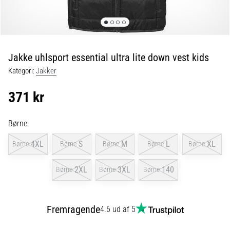
fodboldstøvler
–
kontrol
og
touch
Jakke uhlsport essential ultra lite down vest kids
|
Kategori:
Jakker
11teamsports
371 kr
1. 7. 2025
•
Børne
1 min. Læsning
Play
4XL
S
M
L
XL
Børne
Børne
Børne
Børne
Børne
for
More
2XL
3XL
140
Børne
Børne
Børne
Victories
Gør
Fremragende
dig
4.6 ud af 5
klar