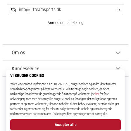
info@11teamsports.dk
Anmod om udbetaling
Om os
Kundeservice
11teamsports.dk
I over 16 år har vi været dine holdkammerater og bringer dig de bedste og
nyeste fodboldprodukter.
Instagram