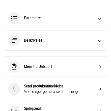
til
kvindernes
EM
2025
Parametre
med
officielle
trøjer
og
Beskrivelse
støvler
fra
Nike,
adidas
og
Mere fra Uhlsport
Uhlsport
PUMA.
Vær
en
Send produktanmeldelse
del
Send produktanmeldelse
Vi vil meget gerne læse din mening
af
hver
kamp,
Spørgsmål
…