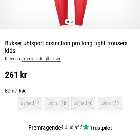
fodboldstøvler
–
kontrol
og
touch
|
Bukser uhlsport disinction pro long tight trousers
11teamsports
kids
Kategori:
Træningsdragtbukser
1. 7. 2025
•
261 kr
1 min. Læsning
Play
Børne,
Rød
for
More
116
128
140
152
Børne
Børne
Børne
Børne
Victories
Gør
Fremragende
dig
4.6 ud af 5
klar