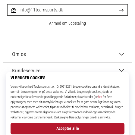
info@11teamsports.dk
Anmod om udbetaling
Om os
Kundeservice
11teamsports.dk
I over 16 år har vi været dine holdkammerater og bringer dig de bedste og
nyeste fodboldprodukter.
Instagram