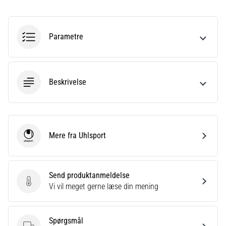
til
kvindernes
EM
2025
Parametre
med
officielle
trøjer
og
Beskrivelse
støvler
fra
Nike,
adidas
og
Mere fra Uhlsport
Uhlsport
PUMA.
Vær
en
Send produktanmeldelse
del
Send produktanmeldelse
Vi vil meget gerne læse din mening
af
hver
kamp,
Spørgsmål
…