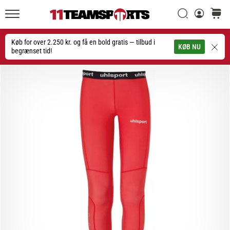
Søg
kurv
11teamsports.dk
20. 1. 2026
•
Køb for over 2.250 kr. og få en bold gratis — tilbud i
Søg
KØB NU
4 min. Læsning
begrænset tid!
Nike
Tiempo
Maestro
fodboldstøvler
–
Skabt
til
touch.
Bygget
til
angreb
Nike
Tiempo
Maestro