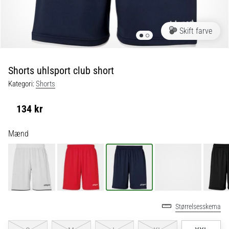
fodboldstøvler
–
kontrol
Skift farve
og
touch
|
Shorts uhlsport club short
11teamsports
Kategori:
Shorts
1. 7. 2025
134 kr
•
1 min. Læsning
Mænd
Play
for
More
Victories
Gør
Størrelsesskema
dig
klar