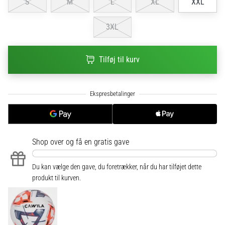
til
S
M
L
XL
XXL
kvindernes
EM
3XL
2025
med
officielle
Tilføj til kurv
trøjer
og
støvler
fra
Nike,
adidas
og
Shop over
og få en gratis gave
PUMA.
Vær
en
Du kan vælge den gave, du foretrækker, når du har tilføjet dette
del
produkt til kurven.
af
hver
kamp,
…