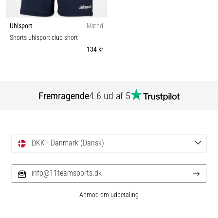
Uhlsport
Mænd
Shorts uhlsport club short
134 kr
Fremragende
4.6 ud af 5
DKK - Danmark (Dansk)
info@11teamsports.dk
Anmod om udbetaling