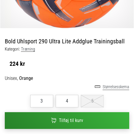
fodboldstøvler
–
kontrol
og
touch
|
Bold Uhlsport 290 Ultra Lite Addglue Trainingsball
11teamsports
Kategori:
Træning
1. 7. 2025
224 kr
•
1 min. Læsning
Unisex,
Orange
Play
Størrelsesskema
for
More
3
4
5
Victories
Gør
Tilføj til kurv
dig
klar