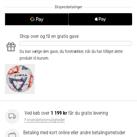
til
kvindernes
EM
2025
med
officielle
Shop over
og få en gratis gave
trøjer
og
Du kan vælge den gave, du foretrækker, når du har tilføjet dette
støvler
produkt til kurven.
fra
Nike,
adidas
og
PUMA.
Vær
en
del
Ved køb over
1 199 kr
får du gratis levering
af
Forsendelsesmuligheder
hver
kamp,
Betaling med kort online eller andre betalingsmetoder
…