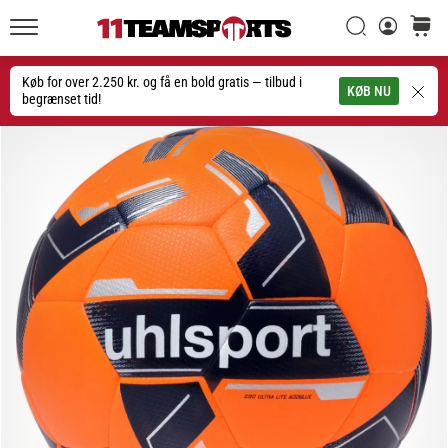
Søg
kurv
11teamsports.dk
20. 1. 2026
•
Køb for over 2.250 kr. og få en bold gratis — tilbud i
Søg
KØB NU
4 min. Læsning
begrænset tid!
Nike
Tiempo
Maestro
fodboldstøvler
–
Skabt
til
touch.
Bygget
til
angreb
Nike
Tiempo
Maestro