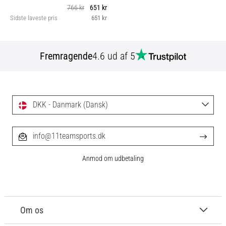
766 kr
651 kr
Sidste laveste pris
651 kr
Fremragende
4.6 ud af 5
DKK - Danmark (Dansk)
info@11teamsports.dk
Anmod om udbetaling
Om os