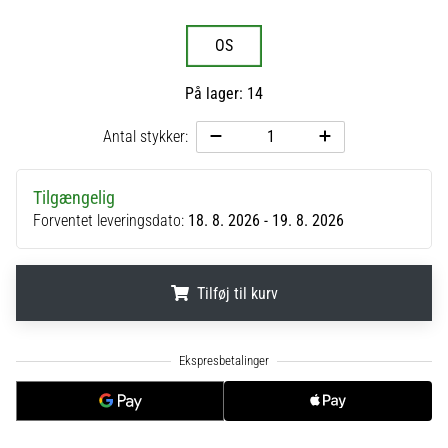
til
kvindernes
OS
EM
2025
med
På lager: 14
officielle
trøjer
Antal stykker:
og
støvler
Tilgængelig
fra
Forventet leveringsdato:
18. 8. 2026 - 19. 8. 2026
Nike,
adidas
og
PUMA.
Tilføj til kurv
Vær
en
.
.
.
del
af
hver
kamp,
…