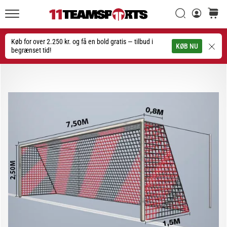
Søg
kurv
11teamsports.dk
20. 1. 2026
•
Køb for over 2.250 kr. og få en bold gratis — tilbud i
Søg
KØB NU
4 min. Læsning
begrænset tid!
Nike
Tiempo
Maestro
fodboldstøvler
–
Skabt
til
touch.
Bygget
til
angreb
Nike
Tiempo
Maestro