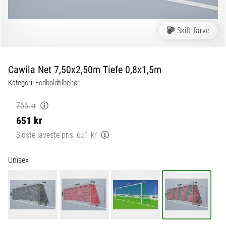
fodboldstøvler
–
kontrol
Skift farve
og
touch
|
Cawila Net 7,50x2,50m Tiefe 0,8x1,5m
11teamsports
Kategori:
Fodboldtilbehør
1. 7. 2025
766 kr
•
651 kr
1 min. Læsning
Sidste laveste pris:
651 kr
Play
for
Unisex
More
Victories
Gør
dig
klar