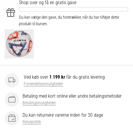
Shop over
og få en gratis gave
Du kan vælge den gave, du foretrækker, når du har tilføjet dette
Vis
produkt til kurven.
alle
artikler
Ved køb over
1 199 kr
får du gratis levering
Forsendelsesmuligheder
Betaling med kort online eller andre betalingsmetoder
Betalingsmuligheder
Du kan returnere varerne inden for 30 dage
Returpolitik