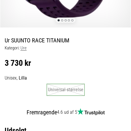
fodboldstøvler
–
kontrol
og
touch
|
Ur SUUNTO RACE TITANIUM
11teamsports
Kategori:
Ure
1. 7. 2025
3 730 kr
•
1 min. Læsning
Unisex,
Lilla
Play
for
Universal størrelse
More
Victories
Fremragende
4.6 ud af 5
Gør
dig
klar
Udsolgt