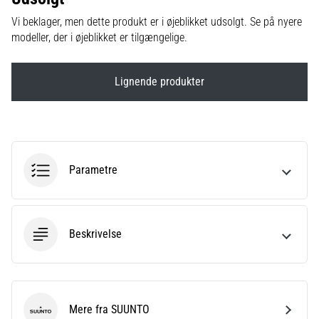
til
kvindernes
Vi beklager, men dette produkt er i øjeblikket udsolgt. Se på nyere
EM
modeller, der i øjeblikket er tilgængelige.
2025
med
officielle
Lignende produkter
trøjer
og
støvler
fra
Nike,
Parametre
adidas
og
PUMA.
Vær
Beskrivelse
en
del
af
hver
kamp,
Mere fra SUUNTO
…
SUUNTO