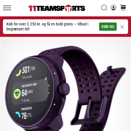
Søg
kurv
11teamsports.dk
20. 1. 2026
•
Køb for over 2.250 kr. og få en bold gratis — tilbud i
Søg
KØB NU
4 min. Læsning
begrænset tid!
Nike
Tiempo
Maestro
fodboldstøvler
–
Skabt
til
touch.
Bygget
til
angreb
Nike
Tiempo
Maestro