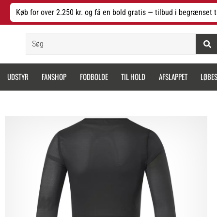
Køb for over 2.250 kr. og få en bold gratis — tilbud i begrænset t
Søg
UDSTYR
FANSHOP
FODBOLDE
TIL HOLD
AFSLAPPET
LØBE