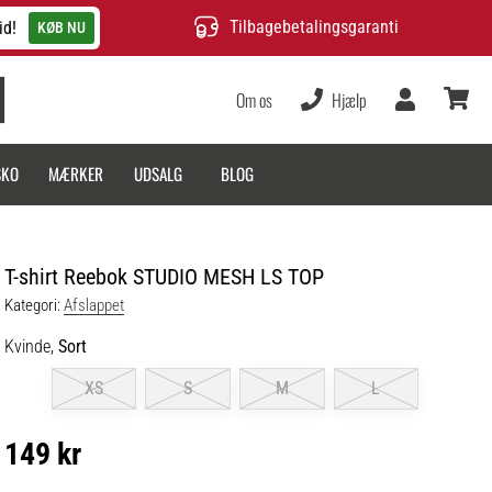
Tilbagebetalingsgaranti
id!
KØB NU
Om os
Hjælp
Bruger
kurv
SKO
MÆRKER
UDSALG
BLOG
T-shirt Reebok STUDIO MESH LS TOP
Kategori:
Afslappet
Kvinde,
Sort
XS
S
M
L
149 kr