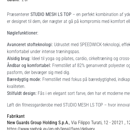
Præsenterer
STUDIO MESH LS TOP
– en perfekt kombination af yde
er designet til dem, der nægter at gå på kompromis med komfort el
Nøglefunktioner:
Avanceret stofteknologi:
Udrustet med SPEEDWICK-teknologi, effekti
komfortabel under intense træningspas.
Alsidig brug:
Ideel til yoga og pilates, cardio, cirkeltræning og cross-
Åndbar og komfortabel:
Fremstillet af 82% genanvendt polyester o
pasform, der bevæger sig med dig.
Bæredygtig mode:
Fremstillet med fokus på bæredygtighed, indkap
kvaliteten.
Stilfuldt design:
Fås i en elegant sort farve, den har et moderne mes
Løft din fitnessgarderobe med STUDIO MESH LS TOP – hvor innovati
Fabrikant
New Guards Group Holding S.p.A.
, Via Filippo Turati, 12 - 20121 , 
https://www.reebok.eu/en-gb/legal/faqs/delivery