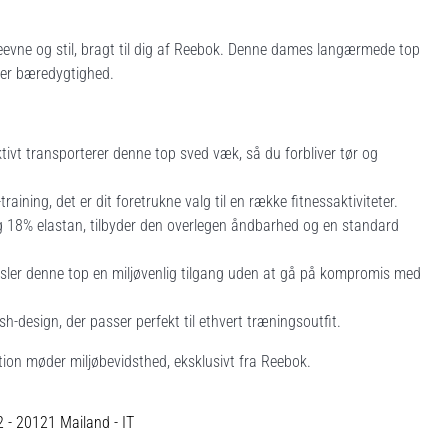
evne og stil, bragt til dig af Reebok. Denne dames langærmede top
ler bæredygtighed.
vt transporterer denne top sved væk, så du forbliver tør og
training, det er dit foretrukne valg til en række fitnessaktiviteter.
g 18% elastan, tilbyder den overlegen åndbarhed og en standard
sler denne top en miljøvenlig tilgang uden at gå på kompromis med
h-design, der passer perfekt til ethvert træningsoutfit.
on møder miljøbevidsthed, eksklusivt fra Reebok.
12 - 20121 Mailand - IT