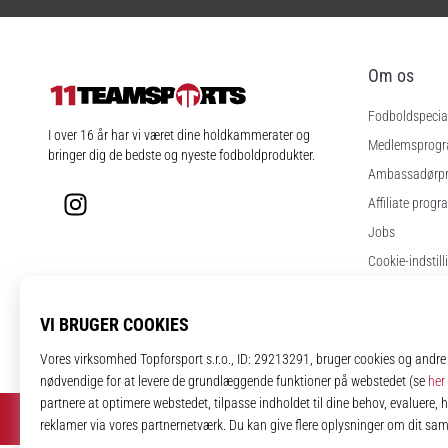
Om os
Fodboldspecial
11teamsports.dk
I over 16 år har vi været dine holdkammerater og
Medlemsprog
bringer dig de bedste og nyeste fodboldprodukter.
Ambassadørp
Instagram
Affiliate progr
Jobs
Cookie-indstill
Vilkår og betin