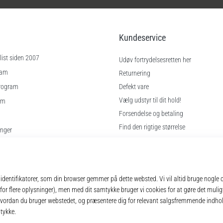
Kundeservice
ist siden 2007
Udøv fortrydelsesretten her
ram
Returnering
rogram
Defekt vare
Vælg udstyr til dit hold!
am
Forsendelse og betaling
Find den rigtige størrelse
inger
Kontakt
gelser
Ofte stillede spørgsmål
Privatlivspolitik
© 2010 – 2026
11teamsports.dk