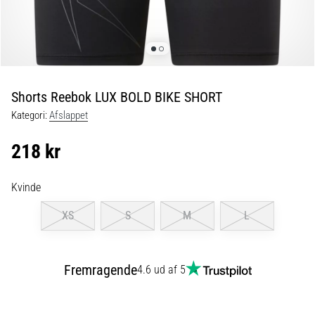
fodboldstøvler
–
kontrol
og
touch
|
Shorts Reebok LUX BOLD BIKE SHORT
11teamsports
Kategori:
Afslappet
1. 7. 2025
218 kr
•
1 min. Læsning
Kvinde
Play
for
XS
S
M
L
More
Victories
Fremragende
4.6 ud af 5
Gør
dig
klar