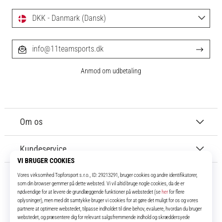
DKK - Danmark (Dansk)
info@11teamsports.dk
Anmod om udbetaling
Om os
Kundeservice
11teamsports.dk
I over 16 år har vi været dine holdkammerater og bringer dig de bedste og
nyeste fodboldprodukter.