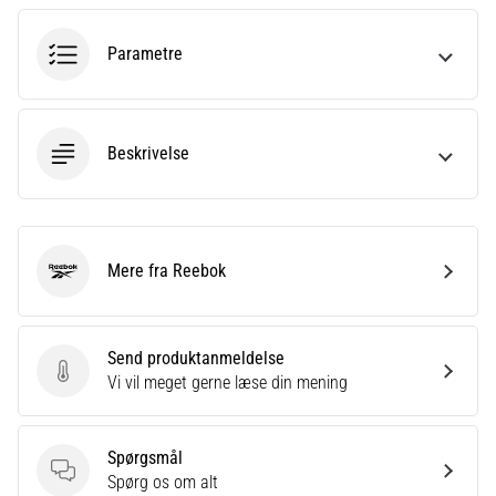
til
kvindernes
EM
Parametre
2025
med
officielle
trøjer
Beskrivelse
og
støvler
fra
Nike,
adidas
Mere fra Reebok
Reebok
og
PUMA.
Vær
Send produktanmeldelse
en
Send produktanmeldelse
Vi vil meget gerne læse din mening
del
af
hver
Spørgsmål
kamp,
Spørgsmål
Spørg os om alt
…