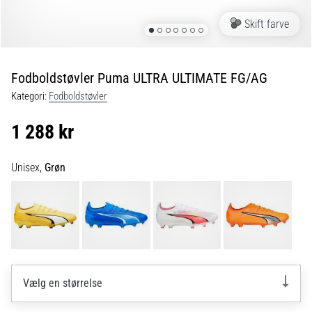
fodboldstøvler
Skift farve
–
kontrol
og
touch
Fodboldstøvler Puma ULTRA ULTIMATE FG/AG
|
Kategori:
Fodboldstøvler
11teamsports
1 288 kr
1. 7. 2025
•
Unisex,
Grøn
1 min. Læsning
Play
for
More
Victories
Gør
Vælg en størrelse
dig
klar