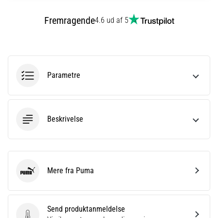
til
kvindernes
Fremragende
4.6 ud af 5
EM
2025
med
officielle
trøjer
Parametre
og
støvler
fra
Nike,
Beskrivelse
adidas
og
PUMA.
Vær
en
Mere fra Puma
del
Puma
af
hver
kamp,
Send produktanmeldelse
…