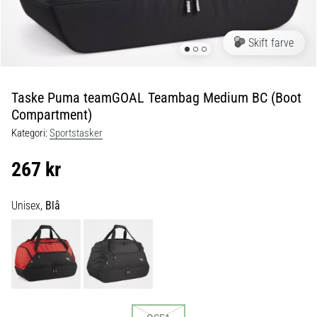
fodboldstøvler
–
kontrol
Skift farve
og
touch
|
Taske Puma teamGOAL Teambag Medium BC (Boot
11teamsports
Compartment)
Kategori:
Sportstasker
1. 7. 2025
•
267 kr
1 min. Læsning
Play
Unisex,
Blå
for
More
Victories
Gør
dig
klar