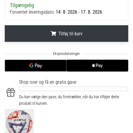
til
Tilgængelig
kvindernes
Forventet leveringsdato:
14. 8. 2026 - 17. 8. 2026
EM
2025
med
officielle
Tilføj til kurv
trøjer
og
.
.
.
støvler
fra
Nike,
adidas
og
Shop over
og få en gratis gave
PUMA.
Vær
Du kan vælge den gave, du foretrækker, når du har tilføjet dette
en
produkt til kurven.
del
af
hver
kamp,
…