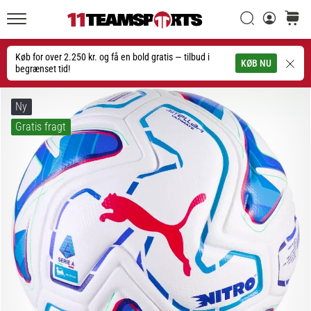
Søg
kurv
11teamsports.dk
20. 1. 2026
•
Køb for over 2.250 kr. og få en bold gratis — tilbud i
Søg
KØB NU
4 min. Læsning
begrænset tid!
Nike
Tiempo
Ny
Maestro
Gratis fragt
fodboldstøvler
–
Skabt
til
touch.
Bygget
til
angreb
Nike
Tiempo
Maestro