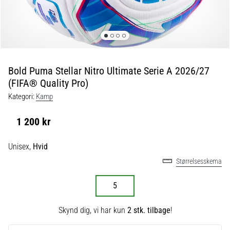
fodboldstøvler
–
kontrol
og
touch
|
Bold Puma Stellar Nitro Ultimate Serie A 2026/27
11teamsports
(FIFA® Quality Pro)
Kategori:
Kamp
1. 7. 2025
•
1 200 kr
1 min. Læsning
Play
Unisex,
Hvid
for
Størrelsesskema
More
Victories
5
Gør
dig
Skynd dig, vi har kun
2 stk. tilbage
!
klar