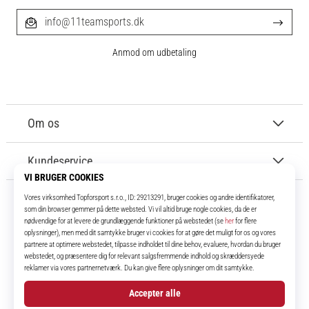
info@11teamsports.dk
Anmod om udbetaling
Om os
Kundeservice
11teamsports.dk
I over 16 år har vi været dine holdkammerater og bringer dig de bedste og
nyeste fodboldprodukter.
Instagram