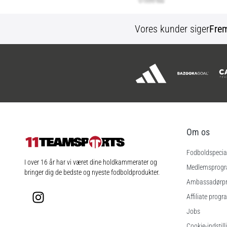
Vores kunder siger
Fre
Om os
Fodboldspecial
11teamsports.dk
I over 16 år har vi været dine holdkammerater og
Medlemsprog
bringer dig de bedste og nyeste fodboldprodukter.
Ambassadørp
Instagram
Affiliate progr
Jobs
Cookie-indstill