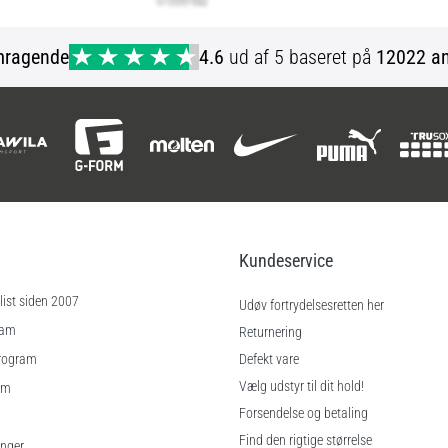
mragende
4.6
ud af 5 baseret på
12022 an
Kundeservice
ist siden 2007
Udøv fortrydelsesretten her
ram
Returnering
rogram
Defekt vare
Vælg udstyr til dit hold!
am
Forsendelse og betaling
Find den rigtige størrelse
inger