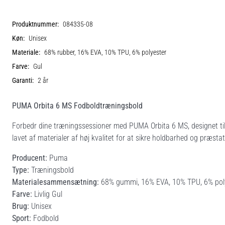
Produktnummer:
084335-08
Køn:
Unisex
Materiale:
68% rubber, 16% EVA, 10% TPU, 6% polyester
Farve:
Gul
Garanti:
2 år
PUMA Orbita 6 MS Fodboldtræningsbold
Forbedr dine træningssessioner med PUMA Orbita 6 MS, designet ti
lavet af materialer af høj kvalitet for at sikre holdbarhed og præsta
Producent:
Puma
Type:
Træningsbold
Materialesammensætning:
68% gummi, 16% EVA, 10% TPU, 6% pol
Farve:
Livlig Gul
Brug:
Unisex
Sport:
Fodbold