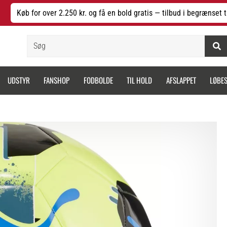
Køb for over 2.250 kr. og få en bold gratis — tilbud i begrænset t
Søg
UDSTYR
FANSHOP
FODBOLDE
TIL HOLD
AFSLAPPET
LØBE