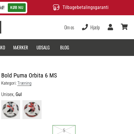
Tilbagebetalingsgaranti
id!
KØB NU
Om os
Hjælp
Bruger
kurv
SKO
MÆRKER
UDSALG
BLOG
Bold Puma Orbita 6 MS
Kategori:
Træning
Unisex,
Gul
5