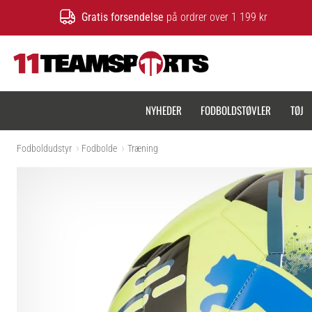
Gratis forsendelse
på ordrer over 1 199 kr
11teamsports.dk
NYHEDER
FODBOLDSTØVLER
TØJ
Fodboldudstyr
Fodbolde
Træning