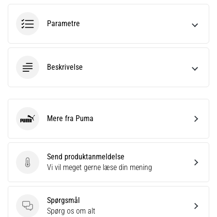
til
kvindernes
EM
Parametre
2025
med
officielle
trøjer
Beskrivelse
og
støvler
fra
Nike,
adidas
Mere fra Puma
Puma
og
PUMA.
Vær
Send produktanmeldelse
en
Send produktanmeldelse
Vi vil meget gerne læse din mening
del
af
hver
Spørgsmål
kamp,
Spørgsmål
Spørg os om alt
…