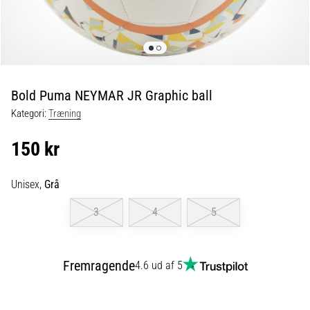
fodboldstøvler
–
kontrol
og
touch
|
Bold Puma NEYMAR JR Graphic ball
11teamsports
Kategori:
Træning
1. 7. 2025
150 kr
•
1 min. Læsning
Unisex,
Grå
Play
for
3
4
5
More
Victories
Fremragende
4.6 ud af 5
Gør
dig
klar