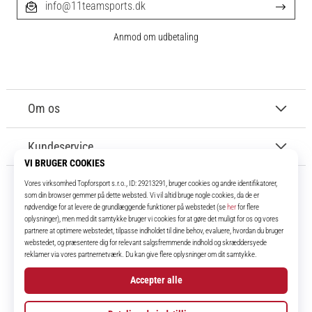
info@11teamsports.dk
Anmod om udbetaling
Om os
Kundeservice
11teamsports.dk
I over 16 år har vi været dine holdkammerater og bringer dig de bedste og
nyeste fodboldprodukter.
Instagram