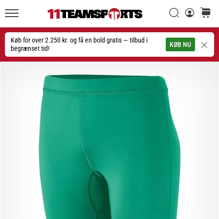
Søg
kurv
11teamsports.dk
20. 1. 2026
•
Køb for over 2.250 kr. og få en bold gratis — tilbud i
Søg
KØB NU
4 min. Læsning
begrænset tid!
Nike
Tiempo
Maestro
fodboldstøvler
–
Skabt
til
touch.
Bygget
til
angreb
Nike
Tiempo
Maestro