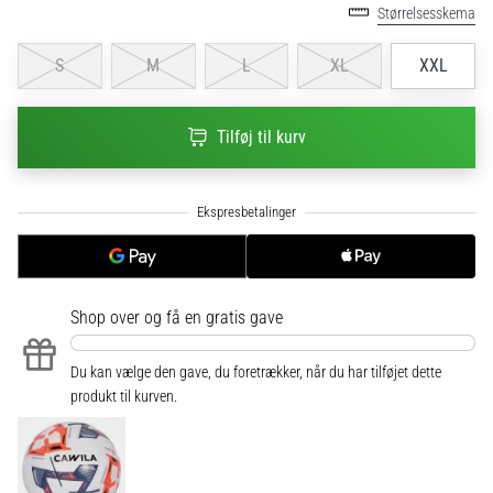
til
Størrelsesskema
kvindernes
EM
S
M
L
XL
XXL
2025
med
officielle
Tilføj til kurv
trøjer
og
støvler
fra
Nike,
adidas
og
Shop over
og få en gratis gave
PUMA.
Vær
en
Du kan vælge den gave, du foretrækker, når du har tilføjet dette
del
produkt til kurven.
af
hver
kamp,
…