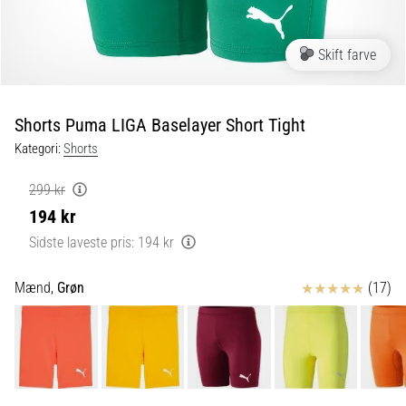
fodboldstøvler
–
kontrol
Skift farve
og
touch
|
Shorts Puma LIGA Baselayer Short Tight
11teamsports
Kategori:
Shorts
1. 7. 2025
299 kr
•
194 kr
1 min. Læsning
Sidste laveste pris:
194 kr
Play
for
Anmeldelser
Mænd,
Grøn
(17)
More
Victories
Gør
dig
klar