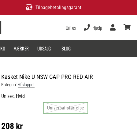
Tilbagebetalingsgaranti
Om os
Hjælp
Bruger
kurv
SKO
MÆRKER
UDSALG
BLOG
Kasket Nike U NSW CAP PRO RED AIR
Kategori:
Afslappet
Unisex,
Hvid
Universal størrelse
208 kr