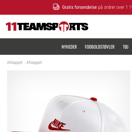
Gratis forsendelse
på ordrer over 1 1
11teamsports.dk
NYHEDER
FODBOLDSTØVLER
TØJ
Afslappet
Afslappet