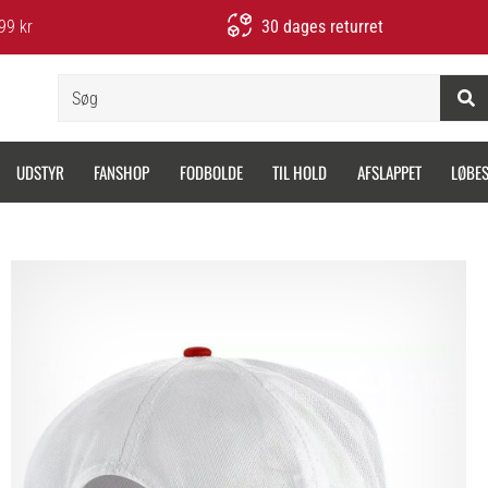
99 kr
30 dages returret
Søg
UDSTYR
FANSHOP
FODBOLDE
TIL HOLD
AFSLAPPET
LØBE