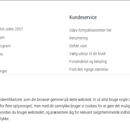
Kundeservice
ist siden 2007
Udøv fortrydelsesretten her
ram
Returnering
rogram
Defekt vare
Vælg udstyr til dit hold!
am
Forsendelse og betaling
Find den rigtige størrelse
inger
Kontakt
gelser
Ofte stillede spørgsmål
Privatlivspolitik
© 2010 – 2026
11teamsports.dk