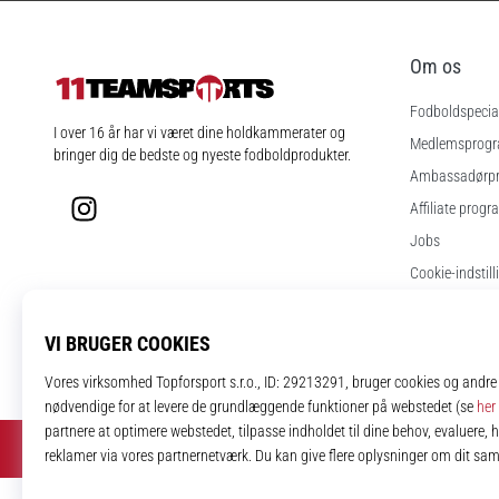
Om os
Fodboldspecial
11teamsports.dk
I over 16 år har vi været dine holdkammerater og
Medlemsprog
bringer dig de bedste og nyeste fodboldprodukter.
Ambassadørp
Instagram
Affiliate progr
Jobs
Cookie-indstill
Vilkår og betin