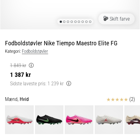
fodboldstøvler
–
kontrol
Skift farve
og
touch
|
Fodboldstøvler Nike Tiempo Maestro Elite FG
11teamsports
Kategori:
Fodboldstøvler
1. 7. 2025
1 849 kr
•
1 387 kr
1 min. Læsning
Sidste laveste pris:
1 239 kr
Play
for
Anmeldelser
Mænd,
Hvid
(2)
More
Victories
Gør
dig
klar