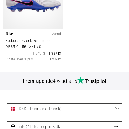
Nike
Mænd
Fodboldstøvler Nike Tiempo
Maestro Elite FG
- Hvid
1 849 kr
1 387 kr
Sidste laveste pris
1 239 kr
Fremragende
4.6 ud af 5
DKK - Danmark (Dansk)
info@11teamsports.dk