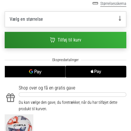
til
Størrelsesskema
kvindernes
EM
Vælg en størrelse
2025
med
officielle
trøjer
Tilføj til kurv
og
støvler
fra
Nike,
adidas
og
PUMA.
Shop over
og få en gratis gave
Vær
en
Du kan vælge den gave, du foretrækker, når du har tilføjet dette
del
produkt til kurven.
af
hver
kamp,
…