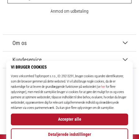
Anmod om udbetaling
Om os
Kundeservice
11teamsports.dk
I over 16 år har vi været dine holdkammerater og bringer dig de bedste og
nyeste fodboldprodukter.
Instagram