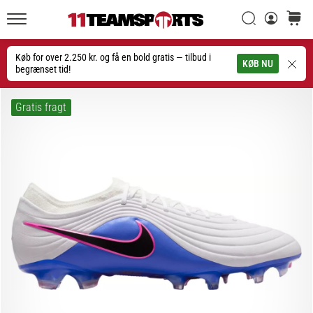
Søg
kurv
11teamsports.dk
20. 1. 2026
•
Køb for over 2.250 kr. og få en bold gratis — tilbud i
Søg
KØB NU
4 min. Læsning
begrænset tid!
Nike
Tiempo
Gratis fragt
Maestro
fodboldstøvler
–
Skabt
til
touch.
Bygget
til
angreb
Nike
Tiempo
Maestro