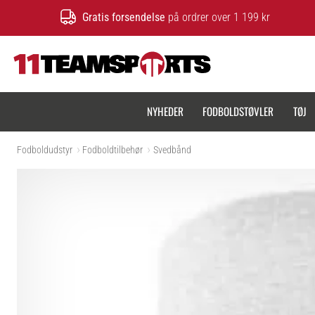
Gratis forsendelse
på ordrer over 1 199 kr
11teamsports.dk
NYHEDER
FODBOLDSTØVLER
TØJ
Fodboldudstyr
Fodboldtilbehør
Svedbånd