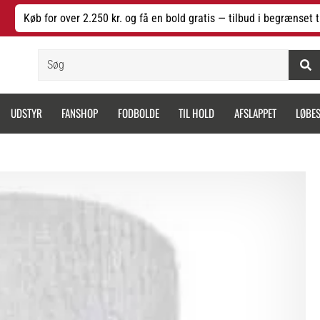
Køb for over 2.250 kr. og få en bold gratis — tilbud i begrænset t
Søg
UDSTYR
FANSHOP
FODBOLDE
TIL HOLD
AFSLAPPET
LØBE