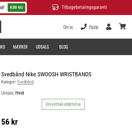
Tilbagebetalingsgaranti
id!
KØB NU
Om os
Hjælp
Bruger
kurv
SKO
MÆRKER
UDSALG
BLOG
Svedbånd Nike SWOOSH WRISTBANDS
Kategori:
Svedbånd
Unisex,
Hvid
Universal størrelse
56 kr