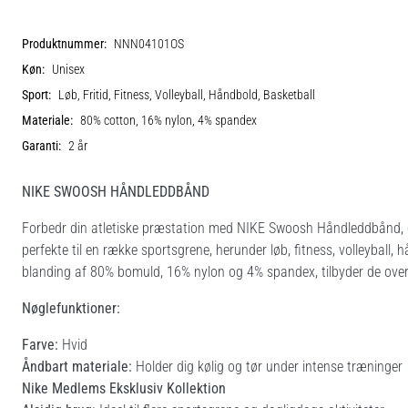
Produktnummer:
NNN04101OS
Køn:
Unisex
Sport:
Løb, Fritid, Fitness, Volleyball, Håndbold, Basketball
Materiale:
80% cotton, 16% nylon, 4% spandex
Garanti:
2 år
NIKE SWOOSH HÅNDLEDDBÅND
Forbedr din atletiske præstation med NIKE Swoosh Håndleddbånd, de
perfekte til en række sportsgrene, herunder løb, fitness, volleyball, 
blanding af 80% bomuld, 16% nylon og 4% spandex, tilbyder de ove
Nøglefunktioner:
Farve:
Hvid
Åndbart materiale:
Holder dig kølig og tør under intense træninger
Nike Medlems Eksklusiv Kollektion