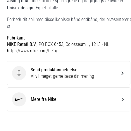
Alsidig brug:
Ideel til flere sportsgrene og dagligdags aktiviteter
Unisex design:
Egnet til alle
Forbedr dit spil med disse ikoniske håndleddbånd, der præsenterer 
stil.
Fabrikant
NIKE Retail B.V.
, PO BOX 6453, Colosseum 1, 1213 - NL
https://www.nike.com/help/
Send produktanmeldelse
Send produktanmeldelse
Vi vil meget gerne læse din mening
Mere fra Nike
Nike