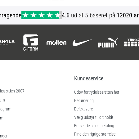
mragende
4.6
ud af 5 baseret på
12020 an
Kundeservice
ist siden 2007
Udøv fortrydelsesretten her
ram
Returnering
rogram
Defekt vare
Vælg udstyr til dit hold!
am
Forsendelse og betaling
Find den rigtige størrelse
inger