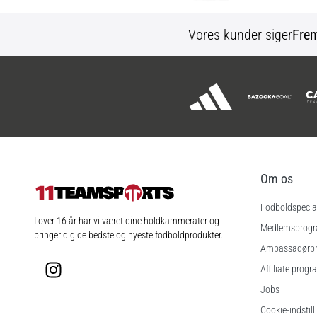
Vores kunder siger
Fre
Om os
Fodboldspecial
11teamsports.dk
I over 16 år har vi været dine holdkammerater og
Medlemsprog
bringer dig de bedste og nyeste fodboldprodukter.
Ambassadørp
Instagram
Affiliate progr
Jobs
Cookie-indstill