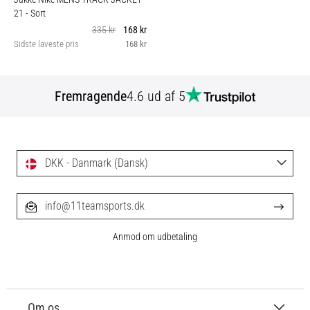
21
- Sort
335 kr
168 kr
Sidste laveste pris
168 kr
Fremragende
4.6 ud af 5
DKK - Danmark (Dansk)
info@11teamsports.dk
Anmod om udbetaling
Om os