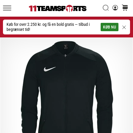
Søg
kurv
11teamsports.dk
20. 1. 2026
•
Køb for over 2.250 kr. og få en bold gratis — tilbud i
Søg
KØB NU
4 min. Læsning
begrænset tid!
Nike
Tiempo
Maestro
fodboldstøvler
–
Skabt
til
touch.
Bygget
til
angreb
Nike
Tiempo
Maestro