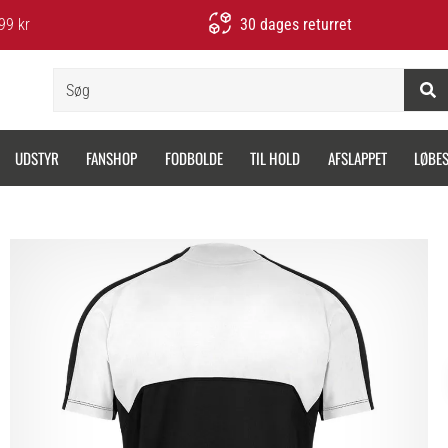
99 kr
30 dages returret
Søg
UDSTYR
FANSHOP
FODBOLDE
TIL HOLD
AFSLAPPET
LØBE