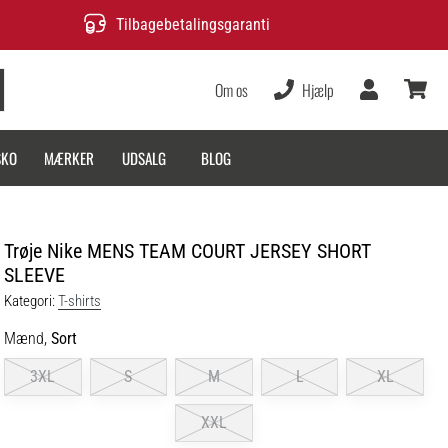
Tilbagebetalingsgaranti
Om os
Hjælp
Bruger
kurv
SKO
MÆRKER
UDSALG
BLOG
Trøje Nike MENS TEAM COURT JERSEY SHORT
SLEEVE
Kategori:
T-shirts
Mænd,
Sort
3XL
S
M
L
XL
XXL