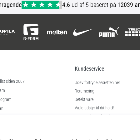
mragende
4.6
ud af 5 baseret på
12039 an
Kundeservice
ist siden 2007
Udøv fortrydelsesretten her
ram
Returnering
rogram
Defekt vare
Vælg udstyr til dit hold!
am
Forsendelse og betaling
Find den rigtige størrelse
inger
Kontakt
gelser