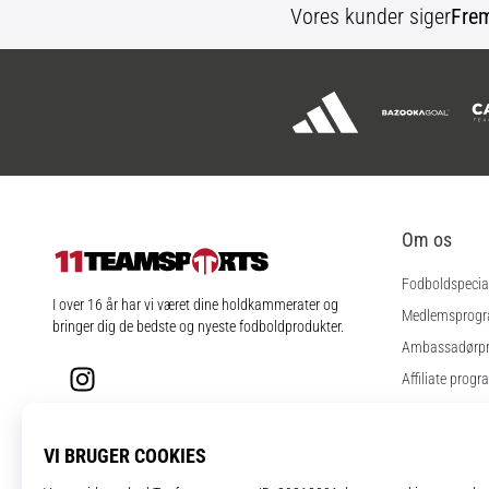
Vores kunder siger
Fre
Om os
Fodboldspecial
11teamsports.dk
I over 16 år har vi været dine holdkammerater og
Medlemsprog
bringer dig de bedste og nyeste fodboldprodukter.
Ambassadørp
Instagram
Affiliate progr
Jobs
Cookie-indstill
Vilkår og betin