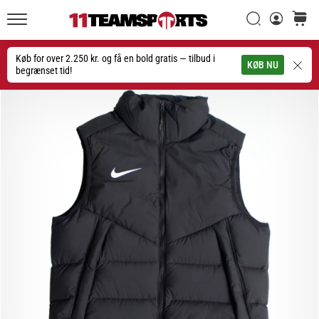
Søg
kurv
11teamsports.dk
20. 1. 2026
•
Køb for over 2.250 kr. og få en bold gratis — tilbud i
Søg
KØB NU
4 min. Læsning
begrænset tid!
Nike
Tiempo
Maestro
fodboldstøvler
–
Skabt
til
touch.
Bygget
til
angreb
Nike
Tiempo
Maestro