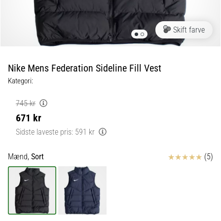
fodboldstøvler
–
kontrol
Skift farve
og
touch
|
Nike Mens Federation Sideline Fill Vest
11teamsports
Kategori:
1. 7. 2025
745 kr
•
671 kr
1 min. Læsning
Sidste laveste pris:
591 kr
Play
for
Anmeldelser
Mænd,
Sort
(5)
More
Victories
Gør
dig
klar