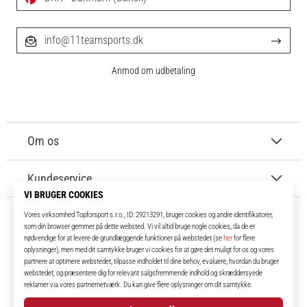
info@11teamsports.dk
Anmod om udbetaling
Om os
Kundeservice
11teamsports.dk
I over 16 år har vi været dine holdkammerater og bringer dig de bedste og
nyeste fodboldprodukter.
Instagram