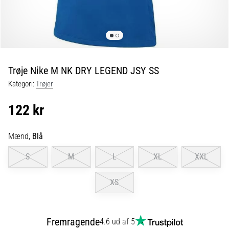
fodboldstøvler
–
kontrol
og
touch
|
Trøje Nike M NK DRY LEGEND JSY SS
11teamsports
Kategori:
Trøjer
1. 7. 2025
122 kr
•
1 min. Læsning
Mænd,
Blå
Play
for
S
M
L
XL
XXL
More
Victories
XS
Gør
dig
klar
Fremragende
4.6 ud af 5