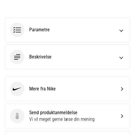
til
kvindernes
EM
2025
med
Parametre
officielle
trøjer
og
støvler
Beskrivelse
fra
Nike,
adidas
og
PUMA.
Mere fra Nike
Nike
Vær
en
del
Send produktanmeldelse
af
Send produktanmeldelse
Vi vil meget gerne læse din mening
hver
kamp,
…