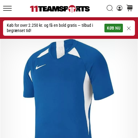
Søg
kurv
11teamsports.dk
20. 1. 2026
•
Køb for over 2.250 kr. og få en bold gratis — tilbud i
Søg
KØB NU
4 min. Læsning
begrænset tid!
Nike
Tiempo
Maestro
fodboldstøvler
–
Skabt
til
touch.
Bygget
til
angreb
Nike
Tiempo
Maestro