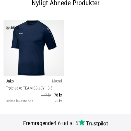
Nyligt Åbnede Produkter
Jako
Mænd
Trøje Jako TEAM SS JSY
- Blå
117 kr
78 kr
Sidste laveste pris
78 kr
Fremragende
4.6 ud af 5