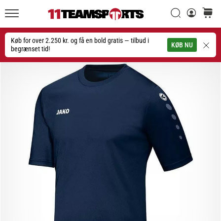
Søg
kurv
11teamsports.dk
20. 1. 2026
•
Køb for over 2.250 kr. og få en bold gratis — tilbud i
Søg
KØB NU
4 min. Læsning
begrænset tid!
Nike
Tiempo
Maestro
fodboldstøvler
–
Skabt
til
touch.
Bygget
til
angreb
Nike
Tiempo
Maestro