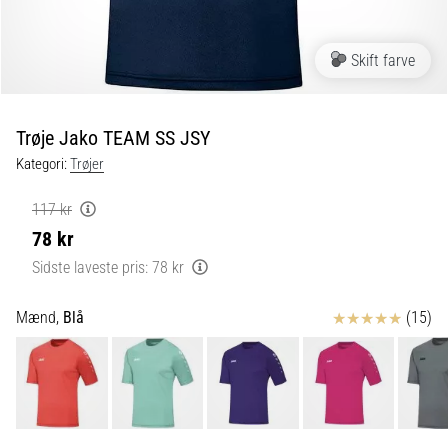
fodboldstøvler
–
kontrol
Skift farve
og
touch
|
Trøje Jako TEAM SS JSY
11teamsports
Kategori:
Trøjer
1. 7. 2025
117 kr
•
78 kr
1 min. Læsning
Sidste laveste pris:
78 kr
Play
for
Anmeldelser
Mænd,
Blå
(15)
More
Victories
Gør
dig
klar