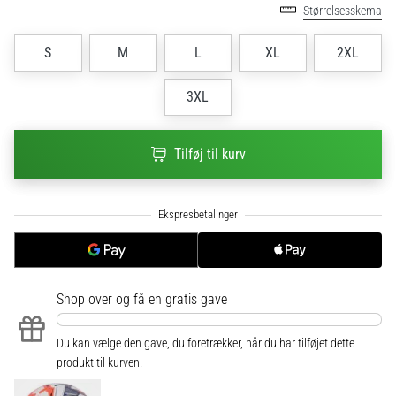
til
Størrelsesskema
kvindernes
EM
S
M
L
XL
2XL
2025
med
3XL
officielle
trøjer
og
Tilføj til kurv
støvler
fra
Nike,
adidas
og
PUMA.
Vær
en
Shop over
og få en gratis gave
del
af
Du kan vælge den gave, du foretrækker, når du har tilføjet dette
hver
produkt til kurven.
kamp,
…