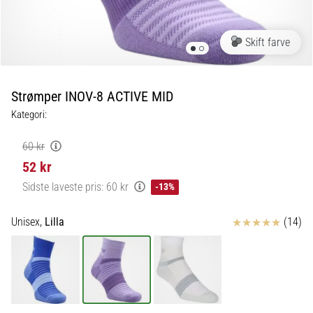
fodboldstøvler
–
kontrol
Skift farve
og
touch
|
Strømper INOV-8 ACTIVE MID
11teamsports
Kategori:
1. 7. 2025
60 kr
•
52 kr
1 min. Læsning
Sidste laveste pris:
60 kr
-13%
Play
for
Anmeldelser
Unisex,
Lilla
(14)
More
Victories
Gør
dig
klar