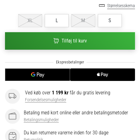
til
Størrelsesskema
kvindernes
EM
XL
L
M
S
2025
med
officielle
Tilføj til kurv
trøjer
og
støvler
fra
Nike,
adidas
og
PUMA.
Ved køb over
1 199 kr
får du gratis levering
Vær
Forsendelsesmuligheder
en
del
Betaling med kort online eller andre betalingsmetoder
af
Betalingsmuligheder
hver
kamp,
Du kan returnere varerne inden for 30 dage
…
Returpolitik